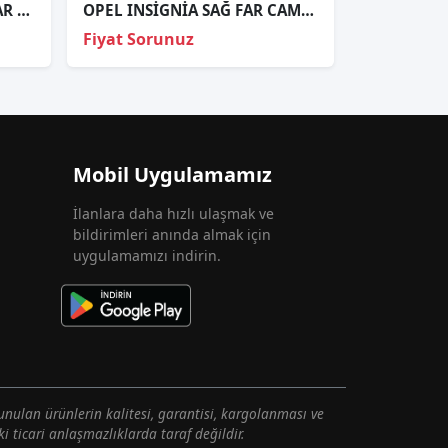
OPEL CROSSLAND X SOL FAR ORJİNAL
OPEL INSİGNİA SAĞ FAR CAMI SIFIR 09-13
Fiyat Sorunuz
Mobil Uygulamamız
İlanlara daha hızlı ulaşmak ve
bildirimleri anında almak için
uygulamamızı indirin.
unulan ürünlerin kalitesi, garantisi, kargolanması ve
i ticari anlaşmazlıklarda taraf değildir.