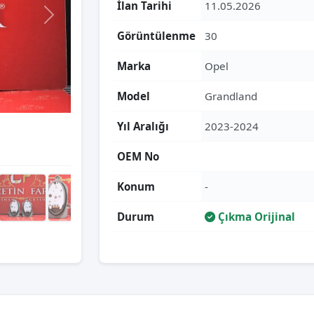
İlan Tarihi
11.05.2026
Görüntülenme
30
Marka
Opel
Model
Grandland
Yıl Aralığı
2023-2024
OEM No
Konum
-
Durum
Çıkma Orijinal