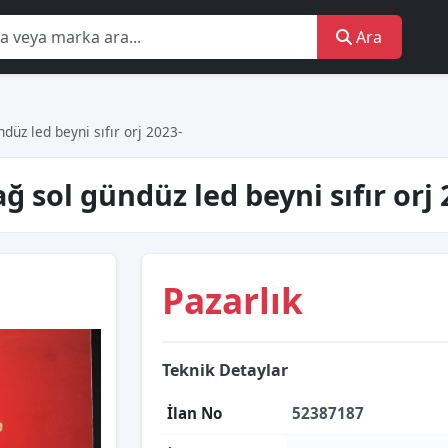
Ara
düz led beyni sıfır orj 2023-
ğ sol gündüz led beyni sıfır orj
Pazarlık
Teknik Detaylar
İlan No
52387187