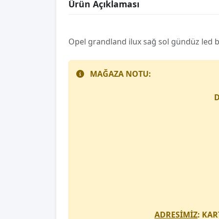
Ürün Açıklaması
Opel grandland ilux sağ sol gündüz led be
MAĞAZA NOTU:
D
ADRESİMİZ
: KAR