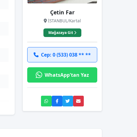
Çetin Far
İSTANBUL/Kartal
Mağazaya Git
Cep: 0 (533) 038 ** **
WhatsApp'tan Yaz