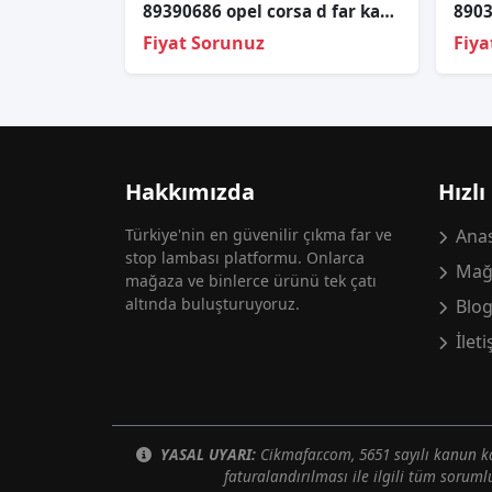
89390686 opel corsa d far kapagı
Fiyat Sorunuz
Fiya
Hakkımızda
Hızlı
Türkiye'nin en güvenilir çıkma far ve
Anas
stop lambası platformu. Onlarca
Mağ
mağaza ve binlerce ürünü tek çatı
altında buluşturuyoruz.
Blo
İlet
YASAL UYARI:
Cikmafar.com, 5651 sayılı kanun
faturalandırılması ile ilgili tüm soruml