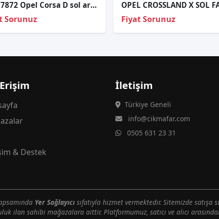
89037872 Opel Corsa D sol arka stop duyu
t Sorunuz
Fiyat Sorunuz
 Erişim
İletişim
ayfa
Türkiye Geneli
info@cikmafar.com
azalar
0505 631 23 31
g
işim & Destek
 kapsamında
Yer Sağlayıcı
sıfatıyla hizmet vermektedir. Sitemizde satışa s
uluk ilan sahibi mağazalara aittir. Platformumuz, satıcı ve alıcı arasındak