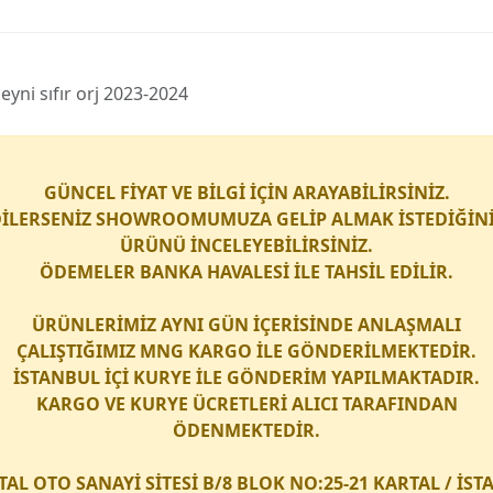
yni sıfır orj 2023-2024
GÜNCEL FİYAT VE BİLGİ İÇİN ARAYABİLİRSİNİZ.
İLERSENİZ SHOWROOMUMUZA GELİP ALMAK İSTEDİĞİN
ÜRÜNÜ İNCELEYEBİLİRSİNİZ.
ÖDEMELER BANKA HAVALESİ İLE TAHSİL EDİLİR.
ÜRÜNLERİMİZ AYNI GÜN İÇERİSİNDE ANLAŞMALI
ÇALIŞTIĞIMIZ
MNG KARGO
İLE GÖNDERİLMEKTEDİR.
İSTANBUL İÇİ
KURYE
İLE GÖNDERİM YAPILMAKTADIR.
KARGO
VE
KURYE
ÜCRETLERİ ALICI TARAFINDAN
ÖDENMEKTEDİR.
TAL OTO SANAYİ SİTESİ B/8 BLOK NO:25-21 KARTAL / İS