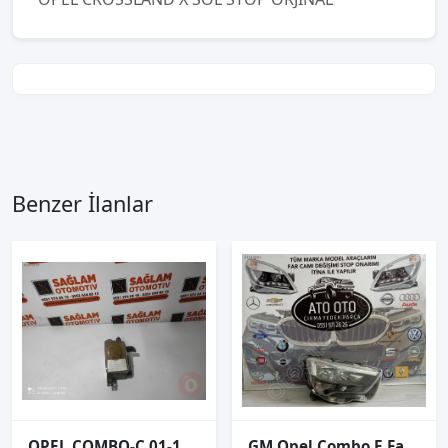
Benzer İlanlar
OPEL COMBO-C 01-11 SAĞ ÖN SİS LAMBASI OEM; 13118671
GM Opel Combo E Far SAĞ ORJINAL ÇIKMA