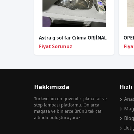
Astra g sol far Çıkma ORJİNAL
OPE
Fiyat Sorunuz
Fiya
Hakkımızda
Hızlı
Türkiye'nin en güvenilir çıkma far ve
Anas
stop lambası platformu. Onlarca
Mağ
mağaza ve binlerce ürünü tek çatı
altında buluşturuyoruz.
Blo
İlet