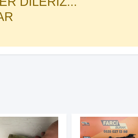
R DİLERİZ...
AR