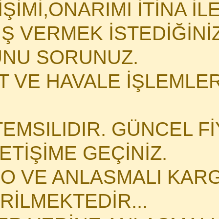
İMİ,ONARIMI İTİNA İLE 
İŞ VERMEK İSTEDİĞİN
NU SORUNUZ.
 VE HAVALE İŞLEMLERİ
TEMSILIDIR. GÜNCEL Fİ
LETİŞİME GEÇİNİZ.
O VE ANLASMALI KARG
İLMEKTEDİR...