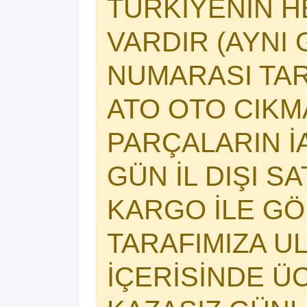
TÜRKİYENİN 
VARDIR (AYNI 
NUMARASI TAR
ATO OTO CIK
PARÇALARIN İA
GÜN İL DIŞI S
KARGO İLE GÖ
TARAFIMIZA U
İÇERİSİNDE Ü