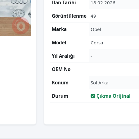
İlan Tarihi
18.02.2026
Görüntülenme
49
Marka
Opel
Model
Corsa
Yıl Aralığı
-
OEM No
Konum
Sol Arka
Durum
Çıkma Orijinal