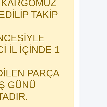
I KARGOMUZ
DİLİP TAKİP
NCESİYLE
 İL İÇİNDE 1
DİLEN PARÇA
İŞ GÜNÜ
TADIR.