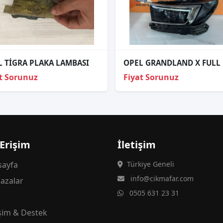
L TİGRA PLAKA LAMBASI
t Sorunuz
Fiyat Sorunuz
 Erişim
İletişim
ayfa
Türkiye Geneli
info@cikmafar.com
azalar
0505 631 23 31
g
işim & Destek