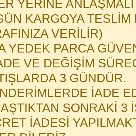
HER YERİNE ANLAŞMAL
GÜN KARGOYA TESLİM E
AFINIZA VERİLİR)
MA YEDEK PARCA GÜVE
DE VE DEĞİŞİM SÜRECİ
ATIŞLARDA 3 GÜNDÜR.
NDERİMLERDE İADE E
LAŞTIKTAN SONRAKİ 3 
CRET İADESİ YAPILMAK