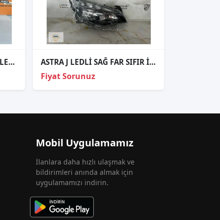
OPEL GRANDLAND X FULL LED MERCEKLİ SOL FAR ORJİNAL 9850139180
ASTRA J LEDLİ SAĞ FAR SIFIR İTHAL
Fiyat Sorunuz
Mobil Uygulamamız
İlanlara daha hızlı ulaşmak ve
bildirimleri anında almak için
uygulamamızı indirin.