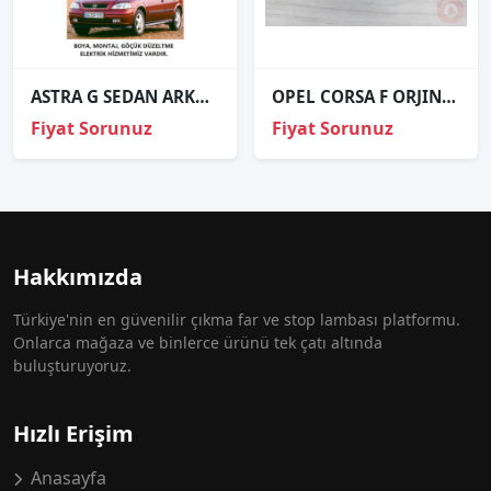
ASTRA G SEDAN ARKA KRISTAL STOP SAĞ SOL 1998 1999 2000 VE ÜZERİ
OPEL CORSA F ORJINAL ÇIKMA STOP
Fiyat Sorunuz
Fiyat Sorunuz
Hakkımızda
Türkiye'nin en güvenilir çıkma far ve stop lambası platformu.
Onlarca mağaza ve binlerce ürünü tek çatı altında
buluşturuyoruz.
Hızlı Erişim
Anasayfa