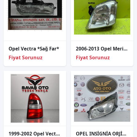
Opel Vectra *Sağ Far*
2006-2013 Opel Meriva Sol Far 89308550
Fiyat Sorunuz
Fiyat Sorunuz
1999-2002 Opel Vectra Arka Stop SW Sağ Sol
OPEL INSİGNİA ORJİNAL ÇIKMA SOL FAR