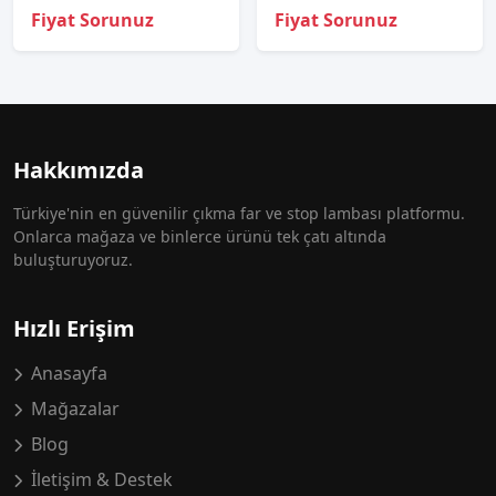
Fiyat Sorunuz
Fiyat Sorunuz
Hakkımızda
Türkiye'nin en güvenilir çıkma far ve stop lambası platformu.
Onlarca mağaza ve binlerce ürünü tek çatı altında
buluşturuyoruz.
Hızlı Erişim
Anasayfa
Mağazalar
Blog
İletişim & Destek