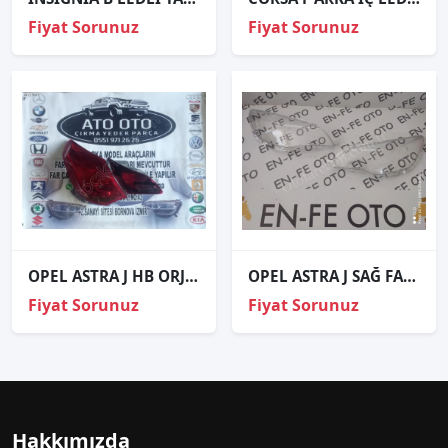
Fiyat Sorunuz
Fiyat Sorunuz
OPEL ASTRA J HB ORJİNAL CIKMA İÇ DIŞ STOP B
OPEL ASTRA J SAĞ FAR CAMI SIFIR 2009 2010 2011 2012 2013 2014 2015 2016 2017 2018 2019 2020
Fiyat Sorunuz
Fiyat Sorunuz
Hakkımızda