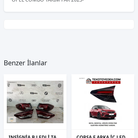
Benzer İlanlar
INSİGNİA B LEDLİ TAKIM STOP SIFIR İTHAL
CORSA F ARKA İÇ LEDLİ STOP SAĞ SOL 2019 2020 2021 2022 2023