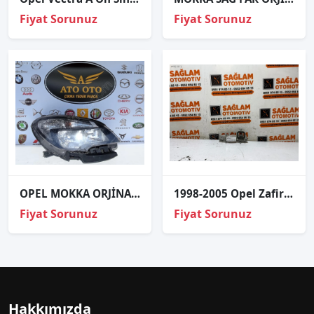
Fiyat Sorunuz
Fiyat Sorunuz
OPEL MOKKA ORJİNAL ÇIKMA SAĞ FAR B
1998-2005 Opel Zafira A Sağ Arka Stop Duyrusu
Fiyat Sorunuz
Fiyat Sorunuz
Hakkımızda