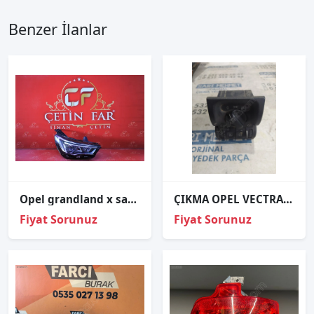
Benzer İlanlar
Opel grandland x sağ far sıfır orj 1666090780
ÇIKMA OPEL VECTRA B FAR AYAR DÜĞMESİ 90569814LC
Fiyat Sorunuz
Fiyat Sorunuz