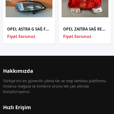
OPEL ASTRA G SAĞ FAR ORJİNAL
OPEL ZAFİRA SAĞ REFLEKTÖR ORJİNAL
Fiyat Sorunuz
Fiyat Sorunuz
Hakkımızda
Türkiye'nin en güvenilir çıkma far ve stop lambası platformu.
Onlarca mağaza ve binlerce ürünü tek çatı altında
buluşturuyoruz.
Hızlı Erişim