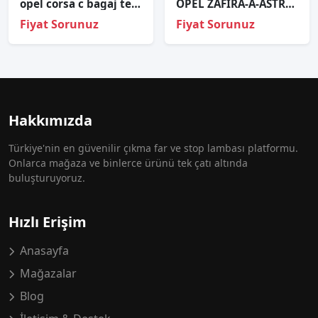
opel corsa c bagaj tesisatı
OPEL ZAFİRA-A-ASTRA-G 99-05 FAR KONTROL MODULÜ OEM; 2446234
Fiyat Sorunuz
Fiyat Sorunuz
Hakkımızda
Türkiye'nin en güvenilir çıkma far ve stop lambası platformu.
Onlarca mağaza ve binlerce ürünü tek çatı altında
buluşturuyoruz.
Hızlı Erişim
Anasayfa
Mağazalar
Blog