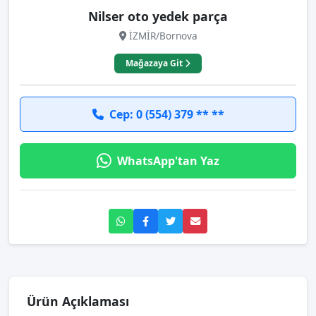
Nilser oto yedek parça
İZMİR/Bornova
Mağazaya Git
Cep: 0 (554) 379 ** **
WhatsApp'tan Yaz
Ürün Açıklaması