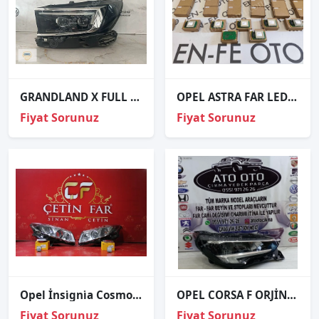
GRANDLAND X FULL LED SOL FAR ORJİNAL
OPEL ASTRA FAR LED KARTI BEYNİ SIFIR 177310-30 AA
Fiyat Sorunuz
Fiyat Sorunuz
Opel İnsi̇gni̇a Cosmo Xenon Sağ Sol Far Hatasiz 1zt009631-31 1zt009631-31
OPEL CORSA F ORJİNAL ÇIKMA SAĞ FAR
Fiyat Sorunuz
Fiyat Sorunuz