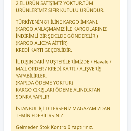
2.EL ÜRÜN SATIŞIMIZ YOKTUR.TÜM
ÜRÜNLERİMİZ SIFIR KUTULU ÜRÜNDÜR.
TÜRKİYENİN 81 İLİNE KARGO İMKANI.
(KARGO ANLAŞMAMIZ İLE KARGOLARINIZ
İNDİRİMLİ BİR ŞEKİLDE GÖNDERİLİR.)
(KARGO ALICIYA AİTTİR)
KREDİ KARTI GEÇERLİDİR.
İL DIŞINDAKİ MÜŞTERİLERİMİZDE / Havale /
MAİL ORDER / KREDİ KARTI / ALIŞVERİŞ
YAPABİLİRLER.
(KAPIDA ÖDEME YOKTUR)
KARGO CIKIŞLARI ÖDEME ALINDIKTAN
SONRA YAPILIR
İSTANBUL İÇİ DİLERSENİZ MAGAZAMIZDAN
TEMİN EDEBİLİRSİNİZ.
Gelmeden Stok Kontrolü Yaptırınız.