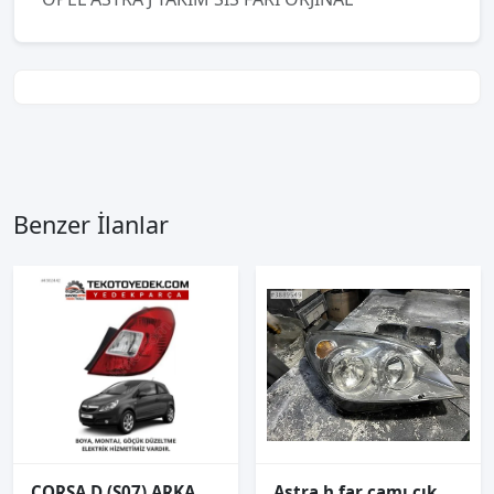
Benzer İlanlar
CORSA D (S07) ARKA STOP SAĞ SOL 2006 2007 2008 2009 2010 VE ÜZERİ
Astra h far camı çıkma ORJİNAL SAĞ