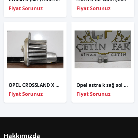
Fiyat Sorunuz
Fiyat Sorunuz
OPEL CROSSLAND X SOL LED MODÜLÜ B012128D
Opel astra k sağ sol gündüz led beyni̇ 39158021
Fiyat Sorunuz
Fiyat Sorunuz
Hakkımızda