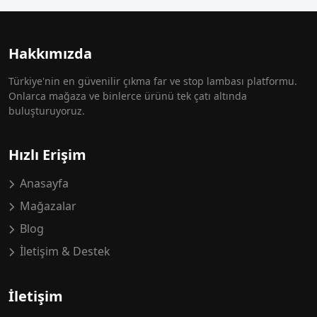
Hakkımızda
Türkiye'nin en güvenilir çıkma far ve stop lambası platformu.
Onlarca mağaza ve binlerce ürünü tek çatı altında
buluşturuyoruz.
Hızlı Erişim
Anasayfa
Mağazalar
Blog
İletişim & Destek
İletişim