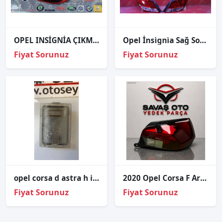
OPEL INSİGNİA ÇIKMA SAĞ STOP
Opel İnsi̇gni̇a Sağ Sol Stop Sıfır İthal 9el176380061 9el176380091
Fiyat Sorunuz
Fiyat Sorunuz
opel corsa d astra h iç tavan lambası
2020 Opel Corsa F Arka Stop Sağ Sol
Fiyat Sorunuz
Fiyat Sorunuz