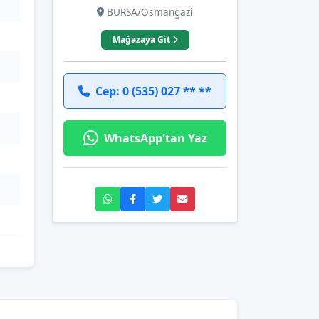
BURSA/Osmangazi
Mağazaya Git
Cep: 0 (535) 027 ** **
WhatsApp'tan Yaz