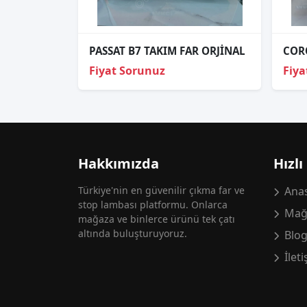
PASSAT B7 TAKIM FAR ORJİNAL
Fiyat Sorunuz
Fiya
Hakkımızda
Hızlı
Türkiye'nin en güvenilir çıkma far ve
Anas
stop lambası platformu. Onlarca
Mağ
mağaza ve binlerce ürünü tek çatı
altında buluşturuyoruz.
Blo
İlet