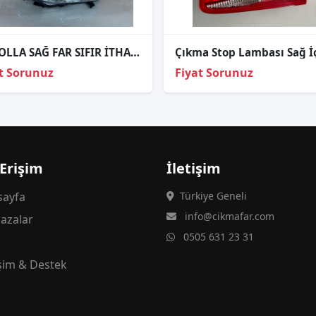
COROLLA SAĞ FAR SIFIR İTHAL 08-12
t Sorunuz
Fiyat Sorunuz
 Erişim
İletişim
ayfa
Türkiye Geneli
info@cikmafar.com
azalar
0505 631 23 31
g
işim & Destek