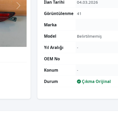
İlan Tarihi
04.03.2026
Görüntülenme
41
Marka
Model
Belirtilmemiş
Yıl Aralığı
-
OEM No
Konum
-
Durum
Çıkma Orijinal