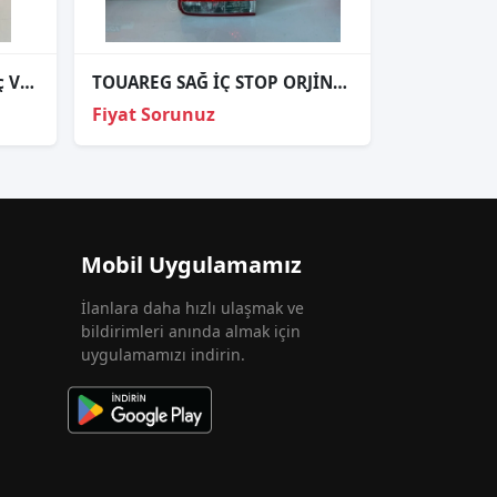
Çıkma Stop Lambası Sağ İç VW Passat B7 3AE945094K
TOUAREG SAĞ İÇ STOP ORJİNAL 2003-2006 1
Fiyat Sorunuz
Mobil Uygulamamız
İlanlara daha hızlı ulaşmak ve
bildirimleri anında almak için
uygulamamızı indirin.