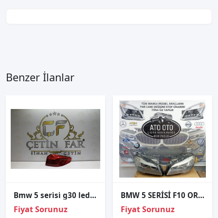
Benzer İlanlar
Bmw 5 seri̇si̇ g30 led sağ diş stop sökme hatasiz 6321737646413
BMW 5 SERİSİ F10 ORJINAL ÇIKMA PARÇA SAĞ SOL FAR
Fiyat Sorunuz
Fiyat Sorunuz