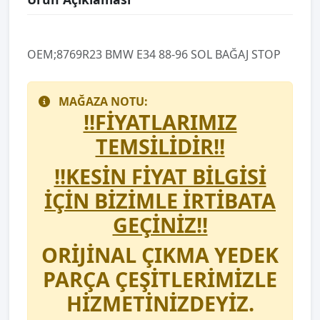
OEM;8769R23 BMW E34 88-96 SOL BAĞAJ STOP
MAĞAZA NOTU:
!!FİYATLARIMIZ
TEMSİLİDİR!!
!!KESİN FİYAT BİLGİSİ
İÇİN BİZİMLE İRTİBATA
GEÇİNİZ!!
ORİJİNAL ÇIKMA YEDEK
PARÇA ÇEŞİTLERİMİZLE
HİZMETİNİZDEYİZ.