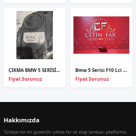
ÇIKMA BMW 5 SERİSİ F10 SOL ÖN FAR 1LL010131-23
Bmw 5 Serisi F10 Lci Sol Iç Stop Sıfır Ithal
Fiyat Sorunuz
Fiyat Sorunuz
Hakkımızda
Türkiye'nin en güvenilir çıkma far ve stop lambası platformu.