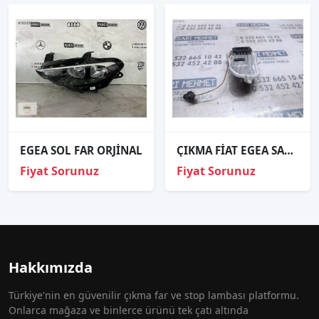
EGEA SOL FAR ORJİNAL
ÇIKMA FİAT EGEA SAĞ ARKA DIŞ STOP DUYU
Fiyat Sorunuz
Fiyat Sorunuz
Hakkımızda
Türkiye'nin en güvenilir çıkma far ve stop lambası platformu.
Onlarca mağaza ve binlerce ürünü tek çatı altında