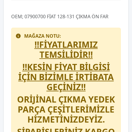
OEM; 07900700 FİAT 128-131 ÇIKMA ÖN FAR
MAĞAZA NOTU:
!!FİYATLARIMIZ
TEMSİLİDİR!!
!!KESİN FİYAT BİLGİSİ
İÇİN BİZİMLE İRTİBATA
GEÇİNİZ!!
ORİJİNAL ÇIKMA YEDEK
PARÇA ÇEŞİTLERİMİZLE
HİZMETİNİZDEYİZ.
SİPARİŞLERİNİZ KARGO