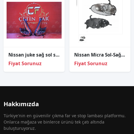
Ni̇ssan juke sağ sol stop sıfır i̇thal 2014-2019
Nissan Micra Sol-Sağ Far .2002 2008.
Fiyat Sorunuz
Fiyat Sorunuz
Hakkımızda
Türkiye'nin en güvenilir çıkma far ve stop lambası platformu.
Onlarca mağaza ve binlerce ürünü tek çatı altında
buluşturuyoruz.