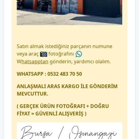
Satın almak istediğiniz parçanın numune
veya araç
fotoğrafını
W
hatsapptan
gönderin, yardımcı olalım.
WHATSAPP : 0532 483 70 50
ANLAŞMALI ARAS KARGO İLE GÖNDERİM
MEVCUTTUR.
( GERÇEK ÜRÜN FOTOĞRAFI + DOĞRU
FİYAT = GÜVENLİ ALIŞVERİŞ )