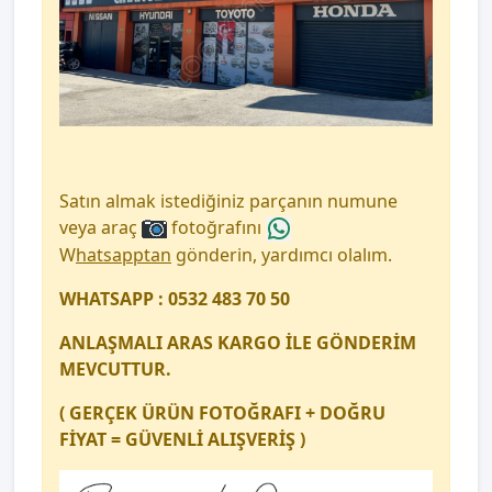
Satın almak istediğiniz parçanın numune
veya araç
fotoğrafını
W
hatsapptan
gönderin, yardımcı olalım.
WHATSAPP : 0532 483 70 50
ANLAŞMALI ARAS KARGO İLE GÖNDERİM
MEVCUTTUR.
( GERÇEK ÜRÜN FOTOĞRAFI + DOĞRU
FİYAT = GÜVENLİ ALIŞVERİŞ )