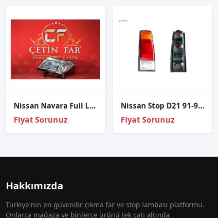
Ni̇ssan Navara Full Led Sol Far
Nissan Stop D21 91-97 Sağ
Fiyat Sorunuz
Fiyat Sorunuz
Hakkımızda
Türkiye'nin en güvenilir çıkma far ve stop lambası platformu.
Onlarca mağaza ve binlerce ürünü tek çatı altında