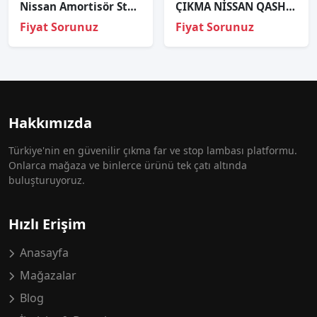
Nissan Amortisör Stoperi Primera 90-01 Ön
ÇIKMA NİSSAN QASHQAİ J10 SAĞ ARKA KAPI İÇ TESISATI
Fiyat Sorunuz
Fiyat Sorunuz
Hakkımızda
Türkiye'nin en güvenilir çıkma far ve stop lambası platformu.
Onlarca mağaza ve binlerce ürünü tek çatı altında
buluşturuyoruz.
Hızlı Erişim
Anasayfa
Mağazalar
Blog