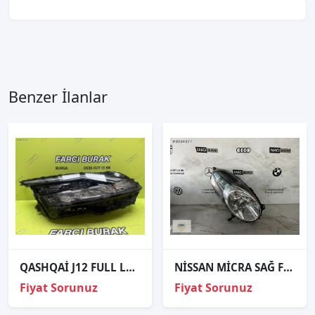
Benzer İlanlar
QASHQAİ J12 FULL LED SAĞ FAR ORJİNAL 2024- 100-8D02G
NİSSAN MİCRA SAĞ FAR ORJİNAL
Fiyat Sorunuz
Fiyat Sorunuz