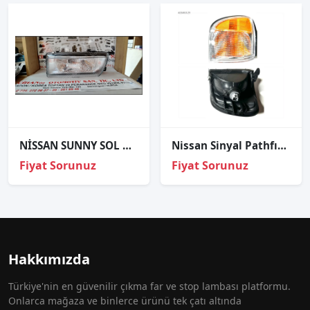
NİSSAN SUNNY SOL ÖN FAR 1994-1995 26060-6HC00?????
Nissan Sinyal Pathfınder 99-01 Sağ
Fiyat Sorunuz
Fiyat Sorunuz
Hakkımızda
Türkiye'nin en güvenilir çıkma far ve stop lambası platformu.
Onlarca mağaza ve binlerce ürünü tek çatı altında