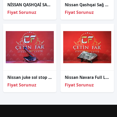
NİSSAN QASHQAİ SAĞ FAR ORJİNAL
Nissan Qashqai Sağ Diş Stop Sıfır Ithal
Fiyat Sorunuz
Fiyat Sorunuz
Ni̇ssan juke sol stop sıfır i̇thal 26555-bv80a
Ni̇ssan Navara Full Led Sol Far
Fiyat Sorunuz
Fiyat Sorunuz