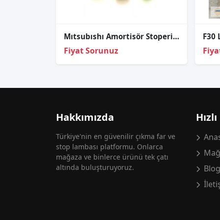
Mıtsubıshı Amortisör Stoperi Carisma 92-02/Lancer 92-02 Ön
Fiyat Sorunuz
Fiya
Hakkımızda
Hızlı
Türkiye'nin en güvenilir çıkma far ve
Anas
stop lambası platformu. Onlarca
Mağ
mağaza ve binlerce ürünü tek çatı
altında buluşturuyoruz.
Blo
İlet