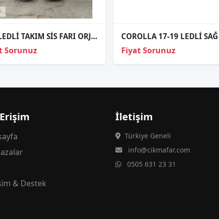
F30 LEDLİ TAKIM SİS FARI ORJİNAL
COROLLA 17-19 LEDLİ SAĞ
t Sorunuz
Fiyat Sorunuz
 Erişim
İletişim
ayfa
Türkiye Geneli
info@cikmafar.com
azalar
0505 631 23 31
g
işim & Destek