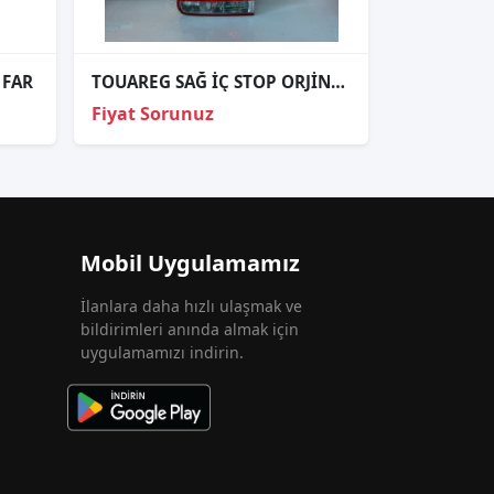
 FAR
TOUAREG SAĞ İÇ STOP ORJİNAL 2003-2006 1
Fiyat Sorunuz
Mobil Uygulamamız
İlanlara daha hızlı ulaşmak ve
bildirimleri anında almak için
uygulamamızı indirin.