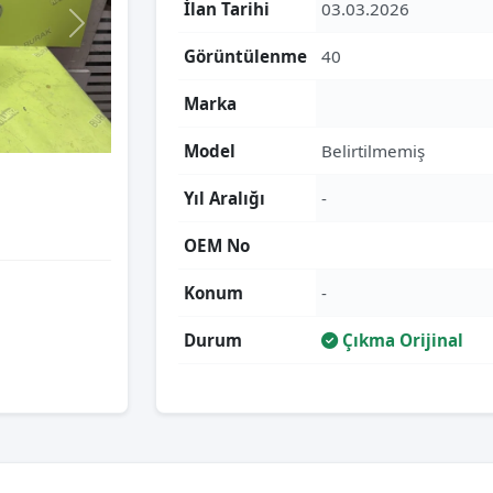
İlan Tarihi
03.03.2026
Görüntülenme
40
Marka
Model
Belirtilmemiş
Yıl Aralığı
-
OEM No
Konum
-
Durum
Çıkma Orijinal