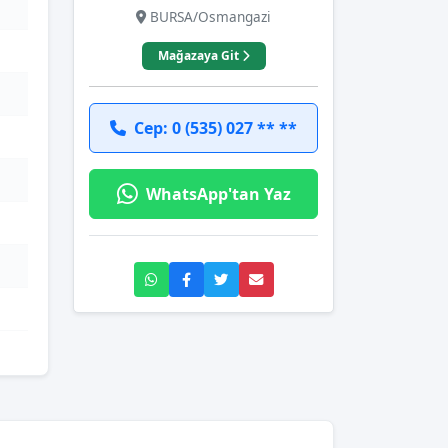
BURSA/Osmangazi
Mağazaya Git
Cep: 0 (535) 027 ** **
WhatsApp'tan Yaz