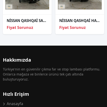
NİSSAN QASHQAİ SAĞ FAR ORJİNAL
NİSSAN QASHQAİ HALOJEN SAĞ FAR ORJİNAL
Fiyat Sorunuz
Fiyat Sorunuz
Hakkımızda
Türkiye'nin en güvenilir çıkma far ve stop lambası platformu.
Onlarca mağaza ve binlerce ürünü tek çatı altında
buluşturuyoruz.
Hızlı Erişim
Anasayfa