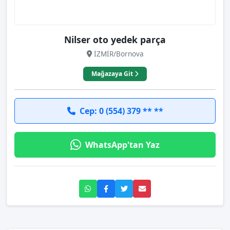
Nilser oto yedek parça
İZMİR/Bornova
Mağazaya Git
Cep: 0 (554) 379 ** **
WhatsApp'tan Yaz