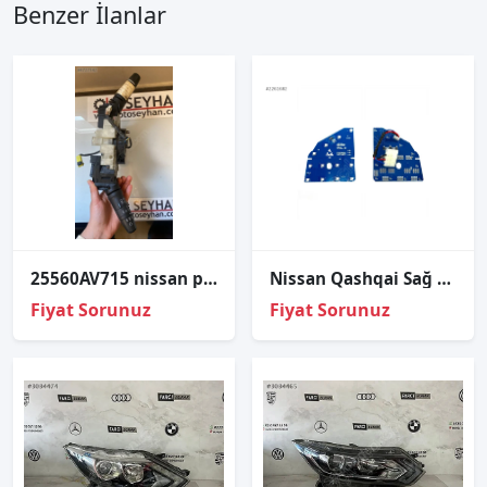
Benzer İlanlar
25560AV715 nissan primera 2002-08 silecek sinyal kolu air sargısı
Nissan Qashqai Sağ Stop Lambası Led Kart 2010-2013
Fiyat Sorunuz
Fiyat Sorunuz