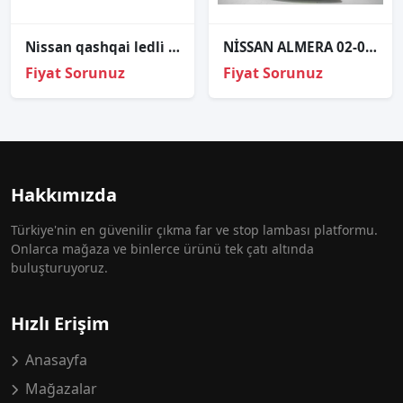
Ni̇ssan qashqai̇ ledli̇ sağ sol far sıfır orj 2013-2017
NİSSAN ALMERA 02-06 ÇIKMA SAĞ ÖN FAR OEM; 26010-BN67A
Fiyat Sorunuz
Fiyat Sorunuz
Hakkımızda
Türkiye'nin en güvenilir çıkma far ve stop lambası platformu.
Onlarca mağaza ve binlerce ürünü tek çatı altında
buluşturuyoruz.
Hızlı Erişim
Anasayfa
Mağazalar