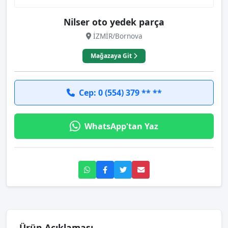
Nilser oto yedek parça
İZMİR/Bornova
Mağazaya Git
Cep: 0 (554) 379 ** **
WhatsApp'tan Yaz
Ürün Açıklaması