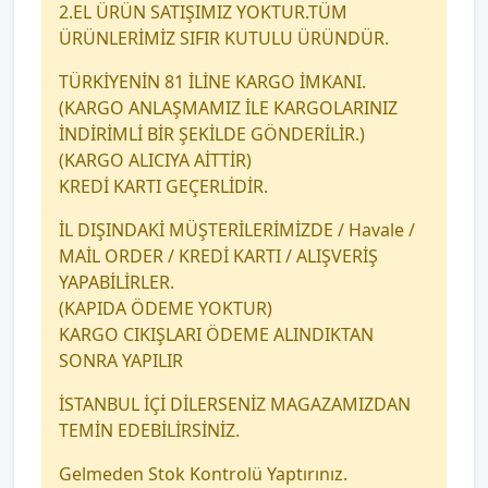
2.EL ÜRÜN SATIŞIMIZ YOKTUR.TÜM
ÜRÜNLERİMİZ SIFIR KUTULU ÜRÜNDÜR.
TÜRKİYENİN 81 İLİNE KARGO İMKANI.
(KARGO ANLAŞMAMIZ İLE KARGOLARINIZ
İNDİRİMLİ BİR ŞEKİLDE GÖNDERİLİR.)
(KARGO ALICIYA AİTTİR)
KREDİ KARTI GEÇERLİDİR.
İL DIŞINDAKİ MÜŞTERİLERİMİZDE / Havale /
MAİL ORDER / KREDİ KARTI / ALIŞVERİŞ
YAPABİLİRLER.
(KAPIDA ÖDEME YOKTUR)
KARGO CIKIŞLARI ÖDEME ALINDIKTAN
SONRA YAPILIR
İSTANBUL İÇİ DİLERSENİZ MAGAZAMIZDAN
TEMİN EDEBİLİRSİNİZ.
Gelmeden Stok Kontrolü Yaptırınız.