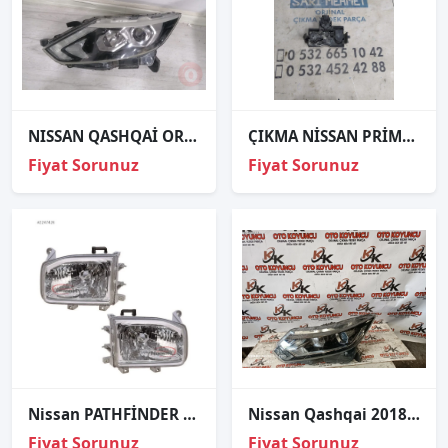
NISSAN QASHQAİ ORJINAL ÇIKMA SOL FAR
ÇIKMA NİSSAN PRİMERA P11E SAĞ ARKA STOP DUYU 1996-2002
Fiyat Sorunuz
Fiyat Sorunuz
Nissan PATHFİNDER Ön Sağ-Sol Takım Far Lambası 1999-2002
Nissan Qashqai 2018 sol far
Fiyat Sorunuz
Fiyat Sorunuz