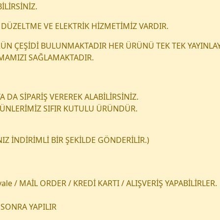
İLİRSİNİZ.
DÜZELTME VE ELEKTRİK HİZMETİMİZ VARDIR.
 ÜRÜN ÇEŞİDİ BULUNMAKTADIR HER ÜRÜNÜ TEK TEK YAYINLAY
NMAMIZI SAĞLAMAKTADIR.
 DA SİPARİŞ VEREREK ALABİLİRSİNİZ.
RÜNLERİMİZ SIFIR KUTULU ÜRÜNDÜR.
Z İNDİRİMLİ BİR ŞEKİLDE GÖNDERİLİR.)
le / MAİL ORDER / KREDİ KARTI / ALIŞVERİŞ YAPABİLİRLER.
SONRA YAPILIR