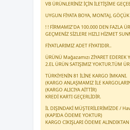
VB ÜRÜNLERİNİZ İÇİN İLETİŞİME GEÇEB
UYGUN FİYATA BOYA, MONTAJ, GÖÇÜK 
! ! FİRMAMIZ'DA 100.000 DEN FAZLA
GEÇMENİZ SİZLERE HIZLI HİZMET SU
FİYATLARIMIZ ADET FİYATIDIR..
ÜRÜNÜ Mağazamızı ZİYARET EDEREK YA
2.EL ÜRÜN SATIŞIMIZ YOKTUR.TÜM Ü
TÜRKİYENİN 81 İLİNE KARGO İMKANI.
(KARGO ANLAŞMAMIZ İLE KARGOLARINI
(KARGO ALICIYA AİTTİR)
KREDİ KARTI GEÇERLİDİR.
İL DIŞINDAKİ MÜŞTERİLERİMİZDE / Hava
(KAPIDA ÖDEME YOKTUR)
KARGO CIKIŞLARI ÖDEME ALINDIKTAN 