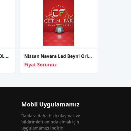
ÇIKMA NİSSAN PRİMERA SOL FAR KAPAĞI
Nissan Navara Led Beyni Orijinal Çıkma
Fiyat Sorunuz
Mobil Uygulamamız
İlanlara daha hızlı ulaşmak ve
bildirimleri anında almak için
uygulamamızı indirin.