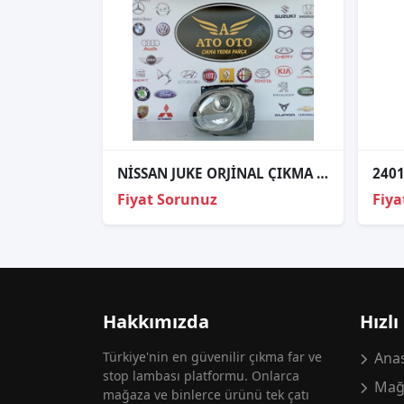
NİSSAN JUKE ORJİNAL ÇIKMA SOL FAR
Fiyat Sorunuz
Fiya
Hakkımızda
Hızlı
Türkiye'nin en güvenilir çıkma far ve
Anas
stop lambası platformu. Onlarca
Mağ
mağaza ve binlerce ürünü tek çatı