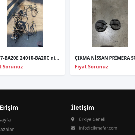
24017-BA20E 24010-BA20C nissan primera 2007 iç tesisat
t Sorunuz
Fiyat Sorunuz
 Erişim
İletişim
ayfa
Türkiye Geneli
info@cikmafar.com
azalar