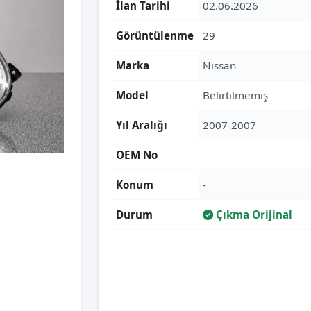
İlan Tarihi
02.06.2026
Görüntülenme
29
Marka
Nissan
Model
Belirtilmemiş
Yıl Aralığı
2007-2007
OEM No
Konum
-
Durum
Çıkma Orijinal