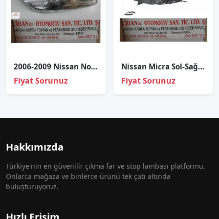
2006-2009 Nissan Note DEPO Sol-sağ Far - adet fıyatı
Nissan Micra Sol-Sağ Far ?2002 2008?
Fiyat Sorunuz
Fiyat Sorunuz
Hakkımızda
Türkiye'nin en güvenilir çıkma far ve stop lambası platformu.
Onlarca mağaza ve binlerce ürünü tek çatı altında
buluşturuyoruz.
Hızlı Erişim