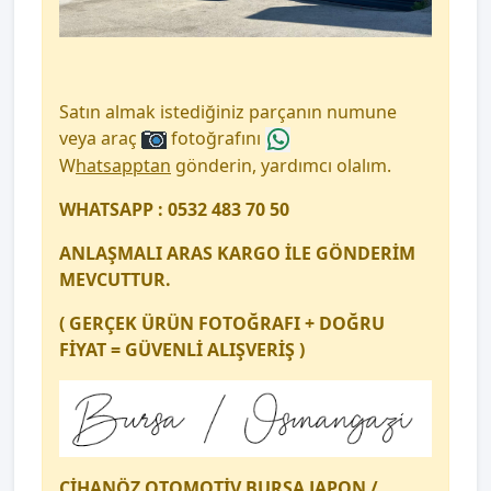
Satın almak istediğiniz parçanın numune
veya araç
fotoğrafını
W
hatsapptan
gönderin, yardımcı olalım.
WHATSAPP : 0532 483 70 50
ANLAŞMALI ARAS KARGO İLE GÖNDERİM
MEVCUTTUR.
( GERÇEK ÜRÜN FOTOĞRAFI + DOĞRU
FİYAT = GÜVENLİ ALIŞVERİŞ )
CİHANÖZ OTOMOTİV BURSA JAPON /