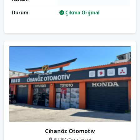
Durum
Çıkma Orijinal
Cihanöz Otomotiv
BURSA/Osmangazi