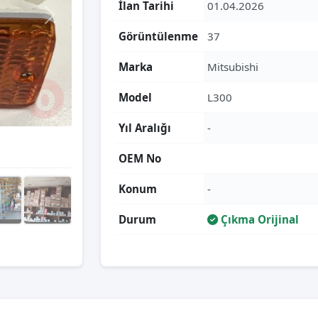
İlan Tarihi
01.04.2026
Görüntülenme
37
Marka
Mitsubishi
Model
L300
Yıl Aralığı
-
OEM No
Konum
-
Durum
Çıkma Orijinal