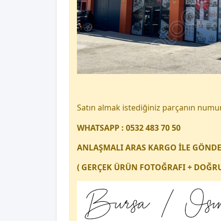
Satın almak istediğiniz parçanın num
WHATSAPP : 0532 483 70 50
ANLAŞMALI ARAS KARGO İLE GÖND
( GERÇEK ÜRÜN FOTOĞRAFI + DOĞRU 