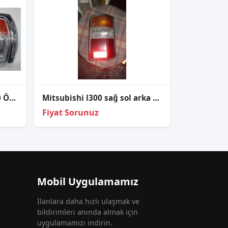
1990 1995 Mitsubishi L200 Ön Takım Sinyal
Mitsubishi l300 sağ sol arka stop
Fiyat Sorunuz
Mobil Uygulamamız
İlanlara daha hızlı ulaşmak ve
bildirimleri anında almak için
uygulamamızı indirin.