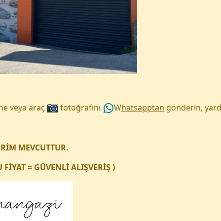
une veya araç
fotoğrafını
W
hatsapptan
gönderin, yard
ERİM MEVCUTTUR.
FİYAT = GÜVENLİ ALIŞVERİŞ )