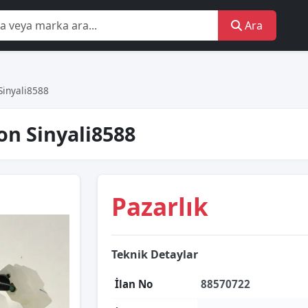
Ara
Sinyali8588
on Sinyali8588
Pazarlık
Teknik Detaylar
İlan No
88570722