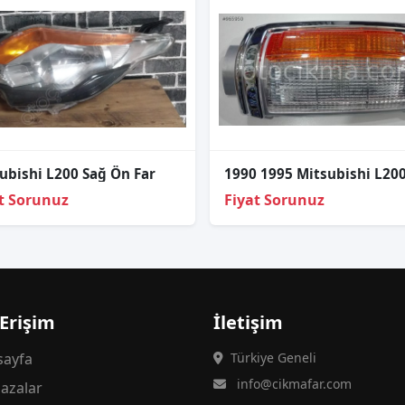
ubishi L200 Sağ Ön Far
t Sorunuz
Fiyat Sorunuz
 Erişim
İletişim
ayfa
Türkiye Geneli
info@cikmafar.com
azalar