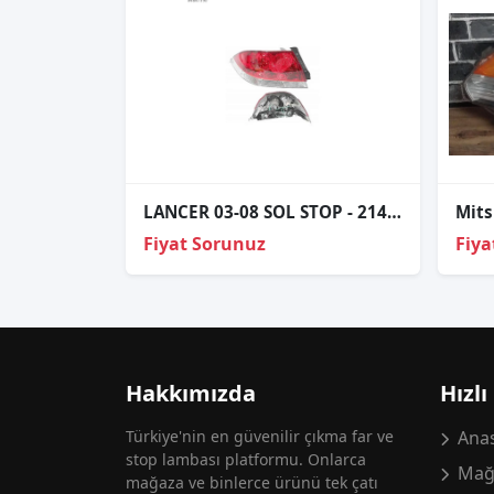
LANCER 03-08 SOL STOP - 214-1983L-AE
Mits
Fiyat Sorunuz
Fiya
Hakkımızda
Hızlı
Türkiye'nin en güvenilir çıkma far ve
Anas
stop lambası platformu. Onlarca
Mağ
mağaza ve binlerce ürünü tek çatı