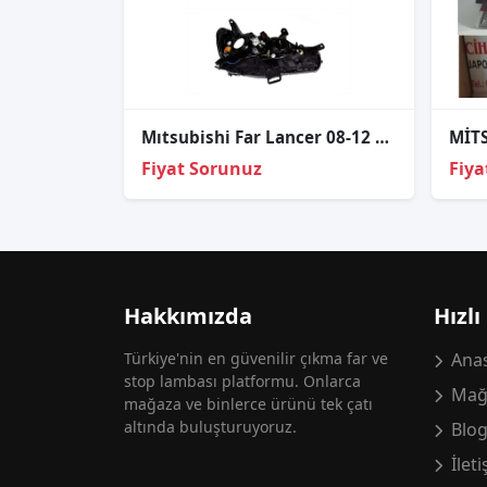
Mıtsubishi Far Lancer 08-12 Sol
Fiyat Sorunuz
Fiya
Hakkımızda
Hızlı
Türkiye'nin en güvenilir çıkma far ve
Anas
stop lambası platformu. Onlarca
Mağ
mağaza ve binlerce ürünü tek çatı
altında buluşturuyoruz.
Blo
İlet