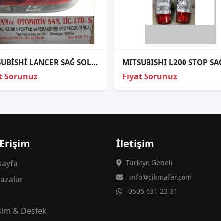
MİTSUBİSHİ LANCER SAĞ SOL STOP ADET FİYATI 03-08
t Sorunuz
Fiyat Sorunuz
 Erişim
İletişim
ayfa
Türkiye Geneli
info@cikmafar.com
azalar
0505 631 23 31
g
işim & Destek