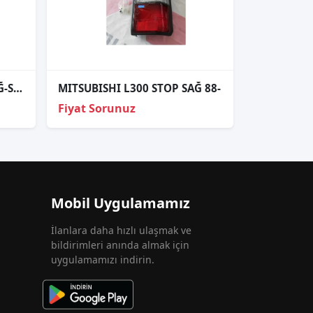
MITSUBISHI L200 STOP SAĞ-SOL 1999-2004 ADET FİYATI
MITSUBISHI L300 STOP SAĞ 88-
Fiyat Sorunuz
Mobil Uygulamamız
İlanlara daha hızlı ulaşmak ve
bildirimleri anında almak için
uygulamamızı indirin.