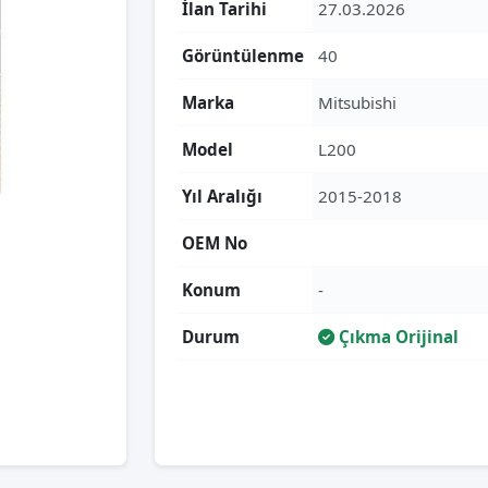
İlan Tarihi
27.03.2026
Görüntülenme
40
Marka
Mitsubishi
Model
L200
Yıl Aralığı
2015-2018
OEM No
Konum
-
Durum
Çıkma Orijinal