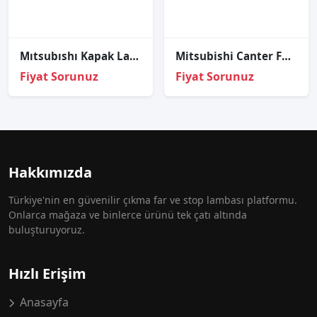
Mıtsubıshı Kapak Lamba Sis L200 11-13 Sol (Sisli/Nikelajlı)
Mitsubishi Canter Fuso SOL Üst Sinyal 2012-2020
Fiyat Sorunuz
Fiyat Sorunuz
Hakkımızda
Türkiye'nin en güvenilir çıkma far ve stop lambası platformu.
Onlarca mağaza ve binlerce ürünü tek çatı altında
buluşturuyoruz.
Hızlı Erişim
Anasayfa