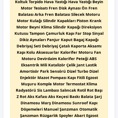
Koltuk Torpido Hava Yastığı Hava Yastığı Beyin
Motor Tesisatı Fren Disk Aynası Ön Fren
Balatası Arka Fren Balatası Silecek Motoru
Motor Kulağı Silindir Kapakları Piston Krank
Motor Beyni Klima Silindir Kapağı Direksiyon
Kutusu Tampon Çamurluk Kapı Far Stop Sinyal
Dikiz Aynaları Panjur Kaput Bagaj Kapağı
Debriyaj Seti Debriyaj Çatalı Kaporta Aksamı
Kapı Kolu Aksesuarlar Kalorifer Motoru Fan
Motoru Devirdaim Kalorifer Peteği ABS
Eksantrik Mili Katalizör Çelik Jant Lastik
Amortisör Park Sensörü Dizel Turbo Dizel
Enjektör Mazot Pompası Kapı Fitili Egzost
Muşuru Komple Motor Termostat Klima
Radyatörü Sis Lambası Salıncak Rotil Rot Başı
Z Rot Aks Kafası Aks Keçesi Baskı Balata Şarj
Dinamosu Marş Dinamosu Sunroof Kapı
Döşemeleri Manuel Şanzıman Otomatik
Şanzıman Rüzgarlık Spoyler Abart Egzost