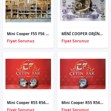
Mini Cooper F55 F56 F54 F57 F60 Led Far Beyni – 7395537
MİNİ COOPER ORJİNAL ÇIKMA SAĞ FAR
Fiyat Sorunuz
Fiyat Sorunuz
Mini Cooper R55 R56 R57 Xenon Sağ Sol Far Sıfır Orj
Mini Cooper R55 R56 R57 Xenon Sol Far Sıfır Orj
Fiyat Sorunuz
Fiyat Sorunuz