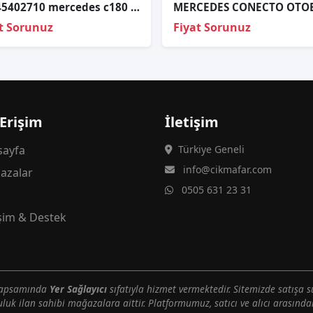
A2045402710 mercedes c180 204 sol arka kapı kartonu tesisatı
t Sorunuz
Fiyat Sorunuz
 Erişim
İletişim
ayfa
Türkiye Geneli
info@cikmafar.com
azalar
0505 631 23 31
g
işim & Destek
 kapsamında
Yer Sağlayıcı
sıfatıyla hizmet vermektedir. Sitemizde satışa s
uluk ilan sahibi mağazalara aittir. Platformumuz, satıcı ve alıcı arasındak