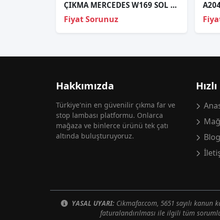
ÇIKMA MERCEDES W169 SOL ARKA STOP A1698200364L
Fiyat Sorunuz
Fiya
Hakkımızda
Hızlı
Türkiye'nin en güvenilir çıkma far ve
Anas
stop lambası platformu. Onlarca
Mağ
mağaza ve binlerce ürünü tek çatı
altında buluşturuyoruz.
Blo
İlet
YASAL UYARI:
Cikmafar.com, 5651 sayılı kanun
faturalandırılması ile ilgili tüm soruml