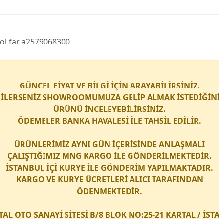
sol far a2579068300
GÜNCEL FİYAT VE BİLGİ İÇİN ARAYABİLİRSİNİZ.
İLERSENİZ SHOWROOMUMUZA GELİP ALMAK İSTEDİĞİN
ÜRÜNÜ İNCELEYEBİLİRSİNİZ.
ÖDEMELER BANKA HAVALESİ İLE TAHSİL EDİLİR.
ÜRÜNLERİMİZ AYNI GÜN İÇERİSİNDE ANLAŞMALI
ÇALIŞTIĞIMIZ
MNG KARGO
İLE GÖNDERİLMEKTEDİR.
İSTANBUL İÇİ
KURYE
İLE GÖNDERİM YAPILMAKTADIR.
KARGO
VE
KURYE
ÜCRETLERİ ALICI TARAFINDAN
ÖDENMEKTEDİR.
TAL OTO SANAYİ SİTESİ B/8 BLOK NO:25-21 KARTAL / İS