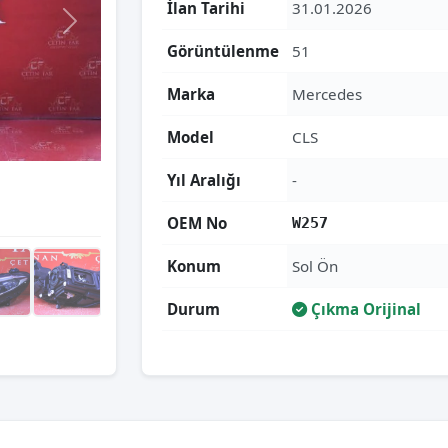
İlan Tarihi
31.01.2026
Görüntülenme
51
Marka
Mercedes
Model
CLS
Yıl Aralığı
-
OEM No
W257
Konum
Sol Ön
Durum
Çıkma Orijinal