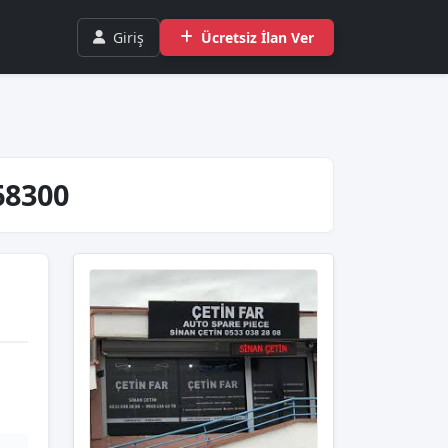
Giriş
Ücretsiz İlan Ver
68300