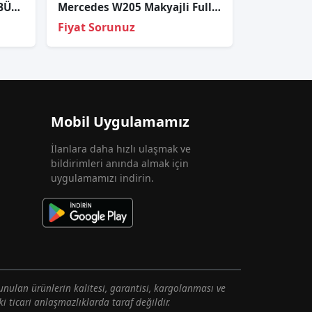
MERCEDES CONECTO OTOBÜS SİS FARI SAĞ SOL ORJİNAL
Mercedes W205 Makyajli Full Led Sol Far Sıfır Orj 2019-2020 6 Pi̇mli̇
Fiyat Sorunuz
Mobil Uygulamamız
İlanlara daha hızlı ulaşmak ve
bildirimleri anında almak için
uygulamamızı indirin.
unulan ürünlerin kalitesi, garantisi, kargolanması ve
i ticari anlaşmazlıklarda taraf değildir.