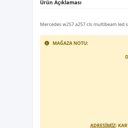
Ürün Açıklaması
Mercedes w257 a257 cls multi̇beam led 
MAĞAZA NOTU:
D
ADRESİMİZ
: KAR