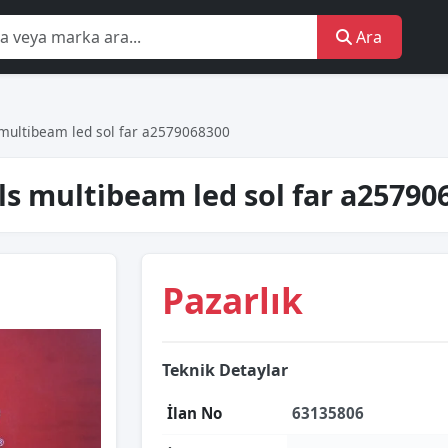
Ara
ulti̇beam led sol far a2579068300
s multi̇beam led sol far a25790
Pazarlık
Teknik Detaylar
İlan No
63135806