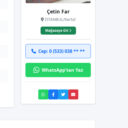
Çetin Far
İSTANBUL/Kartal
Mağazaya Git
Cep: 0 (533) 038 ** **
WhatsApp'tan Yaz