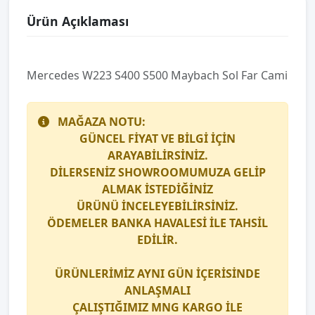
Ürün Açıklaması
Mercedes W223 S400 S500 Maybach Sol Far Cami
MAĞAZA NOTU:
GÜNCEL FİYAT VE BİLGİ İÇİN
ARAYABİLİRSİNİZ.
DİLERSENİZ SHOWROOMUMUZA GELİP
ALMAK İSTEDİĞİNİZ
ÜRÜNÜ İNCELEYEBİLİRSİNİZ.
ÖDEMELER BANKA HAVALESİ İLE TAHSİL
EDİLİR.
ÜRÜNLERİMİZ AYNI GÜN İÇERİSİNDE
ANLAŞMALI
ÇALIŞTIĞIMIZ
MNG KARGO
İLE