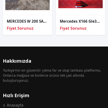
MERCEDES W 200 SAĞ SOL FAR
Mercedes X166 Gle350 Sağ Stop
Fiyat Sorunuz
Fiyat Sorunuz
Hakkımızda
Türkiye'nin en güvenilir çıkma far ve stop lambası platformu.
Onlarca mağaza ve binlerce ürünü tek çatı altında
buluşturuyoruz.
Hızlı Erişim
Anasayfa