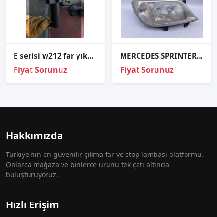
E serisi w212 far yıkama robotu çıkma ORJİNAL sıfır
MERCEDES SPRINTER ORJINAL ÇIKMA SAĞ FAR
Fiyat Sorunuz
Fiyat Sorunuz
Hakkımızda
Türkiye'nin en güvenilir çıkma far ve stop lambası platformu.
Onlarca mağaza ve binlerce ürünü tek çatı altında
buluşturuyoruz.
Hızlı Erişim