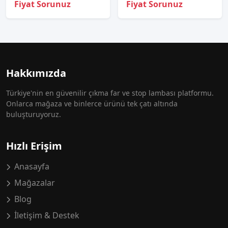
Fiyat Sorunuz
Fiyat Sorunuz
Hakkımızda
Türkiye'nin en güvenilir çıkma far ve stop lambası platformu.
Onlarca mağaza ve binlerce ürünü tek çatı altında
buluşturuyoruz.
Hızlı Erişim
Anasayfa
Mağazalar
Blog
İletişim & Destek