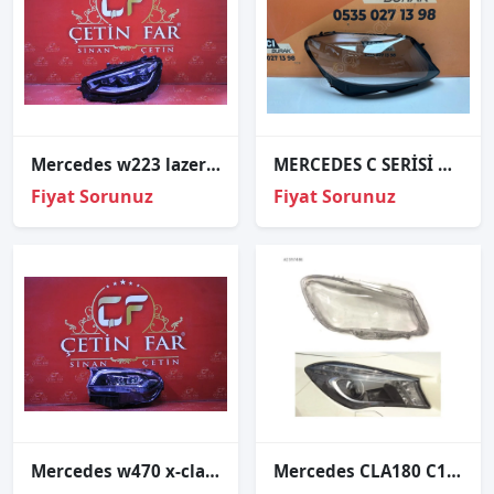
Mercedes w223 lazer lasher s400 s500 s600 led sol far çıkma orj a2239067304
MERCEDES C SERİSİ W205 SAĞ FAR CAMI LOGOLU SIFIR 2014-2018
Fiyat Sorunuz
Fiyat Sorunuz
Mercedes w470 x-class led sol far sıfır orj a4709060800
Mercedes CLA180 C117 Sağ Far Cam 2013-2015 A1179066400P1