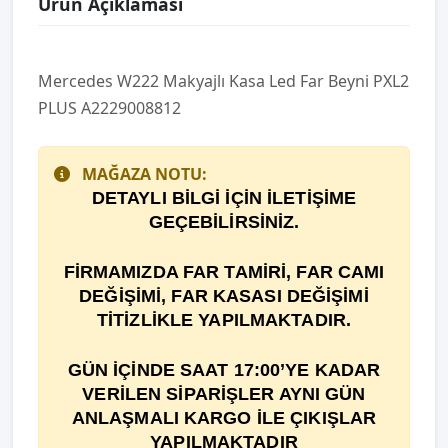
Ürün Açıklaması
Mercedes W222 Makyajlı Kasa Led Far Beyni PXL2
PLUS A2229008812
MAĞAZA NOTU:
DETAYLI BİLGİ İÇİN İLETİŞİME
GEÇEBİLİRSİNİZ.
F
İ
RMAMIZDA FAR TAM
İ
R
İ
, FAR CAMI
DE
ĞİŞİ
M
İ
, FAR KASASI DEĞİŞİMİ
TİTİZLİKLE YAPILMAKTADIR.
GÜN İÇİNDE SAAT 17:00’YE KADAR
VERİLEN SİPARİŞLER AYNI GÜN
ANLAŞMALI KARGO İLE ÇIKIŞLAR
YAPILMAKTADIR