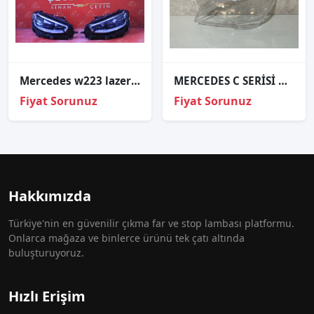
Mercedes w223 lazer lasher s400 s500 s600 led sağ sol far çıkma orj 2021-2023
MERCEDES C SERİSİ W204 SOL FAR CAMI SIFIR 07-11
Fiyat Sorunuz
Fiyat Sorunuz
Hakkımızda
Türkiye'nin en güvenilir çıkma far ve stop lambası platformu.
Onlarca mağaza ve binlerce ürünü tek çatı altında
buluşturuyoruz.
Hızlı Erişim