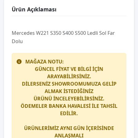
Ürün Açıklaması
Mercedes W221 S350 S400 S500 Ledli̇ Sol Far
Dolu
MAĞAZA NOTU:
GÜNCEL FİYAT VE BİLGİ İÇİN
ARAYABİLİRSİNİZ.
DİLERSENİZ SHOWROOMUMUZA GELİP
ALMAK İSTEDİĞİNİZ
ÜRÜNÜ İNCELEYEBİLİRSİNİZ.
ÖDEMELER BANKA HAVALESİ İLE TAHSİL
EDİLİR.
ÜRÜNLERİMİZ AYNI GÜN İÇERİSİNDE
ANLAŞMALI