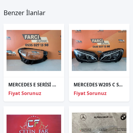
Benzer İlanlar
MERCEDES E SERİSİ W213 SAĞ FAR CAMI SIFIR 21- YENİ KASA LOGOLU
MERCEDES W205 C SERİSİ SAĞ SOL FAR a2058203661
Fiyat Sorunuz
Fiyat Sorunuz