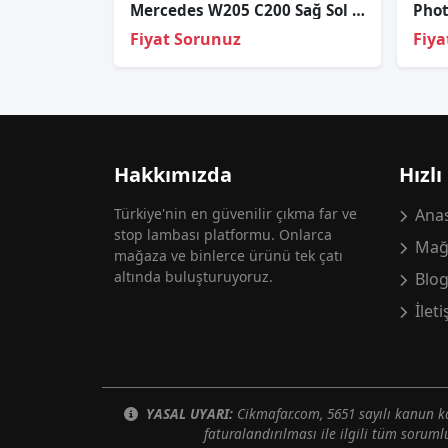
Mercedes W205 C200 Sağ Sol Far Cami
Fiyat Sorunuz
Fiya
Hakkımızda
Hızlı
Türkiye'nin en güvenilir çıkma far ve
Anas
stop lambası platformu. Onlarca
Mağ
mağaza ve binlerce ürünü tek çatı
altında buluşturuyoruz.
Blo
İlet
YASAL UYARI:
Cikmafar.com, 5651 sayılı kanun
faturalandırılması ile ilgili tüm soruml