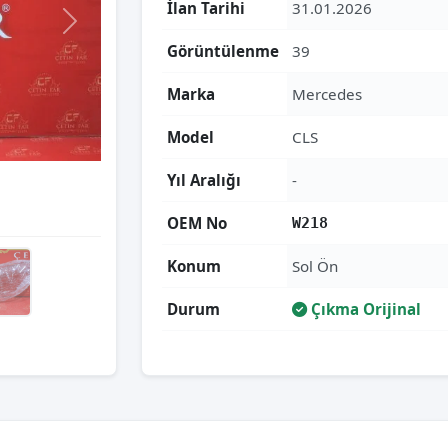
İlan Tarihi
31.01.2026
Görüntülenme
39
Marka
Mercedes
Model
CLS
Yıl Aralığı
-
OEM No
W218
Konum
Sol Ön
Durum
Çıkma Orijinal