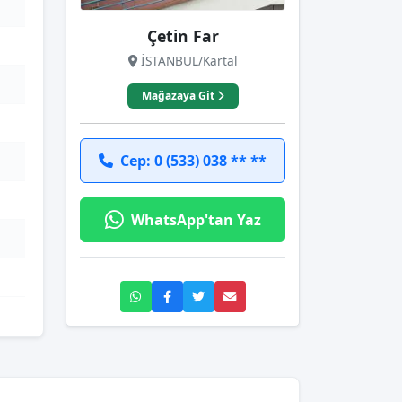
Çetin Far
İSTANBUL/Kartal
Mağazaya Git
Cep: 0 (533) 038 ** **
WhatsApp'tan Yaz