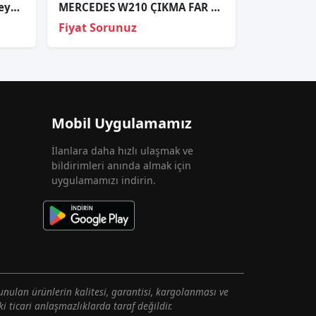
Mercedes W447 Vito Far Beyni Sıfır
MERCEDES W210 ÇIKMA FAR ANAHTARI
Fiyat Sorunuz
Mobil Uygulamamız
İlanlara daha hızlı ulaşmak ve
bildirimleri anında almak için
uygulamamızı indirin.
unulan ürünlerin kalitesi, garantisi, kargolanması ve
i ticari anlaşmazlıklarda taraf değildir.