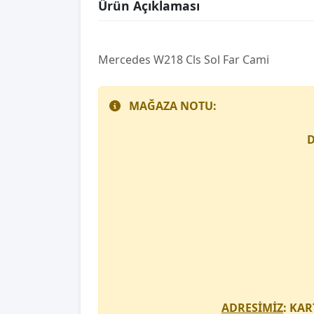
Ürün Açıklaması
Mercedes W218 Cls Sol Far Cami
MAĞAZA NOTU:
D
ADRESİMİZ
: KAR