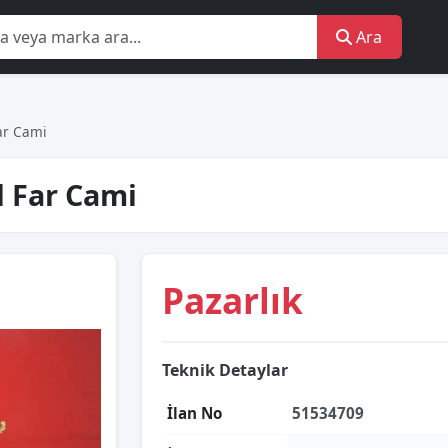
Ara
ar Cami
l Far Cami
Pazarlık
Teknik Detaylar
İlan No
51534709