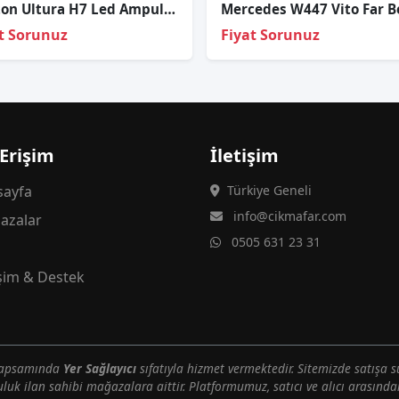
Photon Ultura H7 Led Ampul Ut2507
t Sorunuz
Fiyat Sorunuz
 Erişim
İletişim
ayfa
Türkiye Geneli
info@cikmafar.com
azalar
0505 631 23 31
g
işim & Destek
 kapsamında
Yer Sağlayıcı
sıfatıyla hizmet vermektedir. Sitemizde satışa s
uluk ilan sahibi mağazalara aittir. Platformumuz, satıcı ve alıcı arasındak