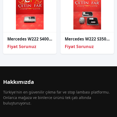
Mercedes W222 S400 Led Beyni̇ Sökme Orj A2229004505
Mercedes W222 S350 S400 S500 Maybach Sağ Far Beyi̇n Seti̇
Fiyat Sorunuz
Fiyat Sorunuz
Hakkımızda
Türkiye'nin en güvenilir çıkma far ve stop lambası platformu.
Onlarca mağaza ve binlerce ürünü tek çatı altında
buluşturuyoruz.