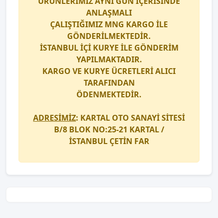
ÜRÜNLERİMİZ AYNI GÜN İÇERİSİNDE
ANLAŞMALI
ÇALIŞTIĞIMIZ
MNG KARGO
İLE
GÖNDERİLMEKTEDİR.
İSTANBUL İÇİ
KURYE
İLE GÖNDERİM
YAPILMAKTADIR.
KARGO
VE
KURYE
ÜCRETLERİ ALICI
TARAFINDAN
ÖDENMEKTEDİR.
ADRESİMİZ
: KARTAL OTO SANAYİ SİTESİ
B/8 BLOK NO:25-21 KARTAL /
İSTANBUL
ÇETİN FAR