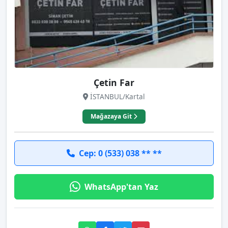
Çetin Far
İSTANBUL/Kartal
Mağazaya Git
Cep: 0 (533) 038 ** **
WhatsApp'tan Yaz