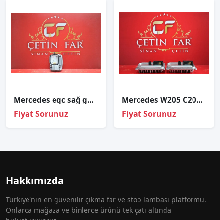
Mercedes eqc sağ gündüz led beyni̇ a2939063500
Mercedes W205 C200 çi̇ft Mercek Led Beyni̇ Orj Sökme
Fiyat Sorunuz
Fiyat Sorunuz
Hakkımızda
Türkiye'nin en güvenilir çıkma far ve stop lambası platformu.
Onlarca mağaza ve binlerce ürünü tek çatı altında