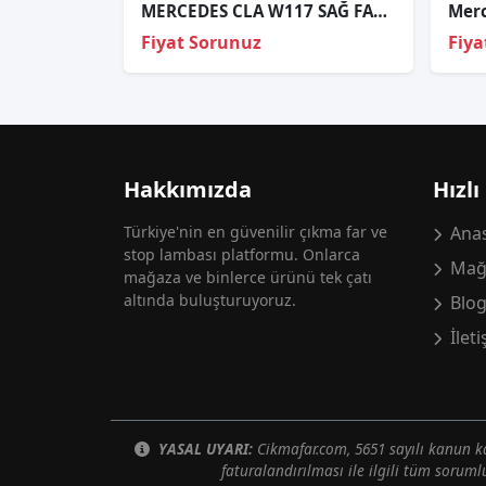
MERCEDES CLA W117 SAĞ FAR CAMI SIFIR LOGOLU
Fiyat Sorunuz
Fiya
Hakkımızda
Hızlı
Türkiye'nin en güvenilir çıkma far ve
Anas
stop lambası platformu. Onlarca
Mağ
mağaza ve binlerce ürünü tek çatı
altında buluşturuyoruz.
Blo
İlet
YASAL UYARI:
Cikmafar.com, 5651 sayılı kanun
faturalandırılması ile ilgili tüm soruml