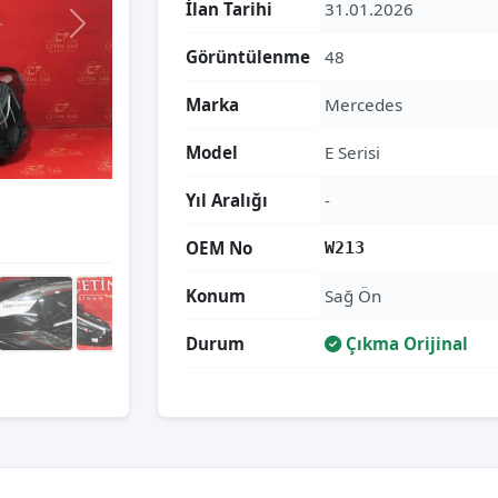
İlan Tarihi
31.01.2026
Görüntülenme
48
Marka
Mercedes
Model
E Serisi
Yıl Aralığı
-
OEM No
W213
Konum
Sağ Ön
Durum
Çıkma Orijinal