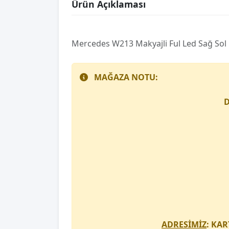
Ürün Açıklaması
Mercedes W213 Makyajli Ful Led Sağ Sol 
MAĞAZA NOTU:
D
ADRESİMİZ
: KAR