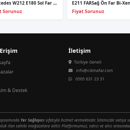
Mercedes W212 E180 Sol Far Cami
t Sorunuz
Fiyat Sorunuz
 Erişim
İletişim
ayfa
Türkiye Geneli
info@cikmafar.com
azalar
0505 631 23 31
g
işim & Destek
 kapsamında
Yer Sağlayıcı
sıfatıyla hizmet vermektedir. Sitemizde satışa s
uluk ilan sahibi mağazalara aittir. Platformumuz, satıcı ve alıcı arasındak