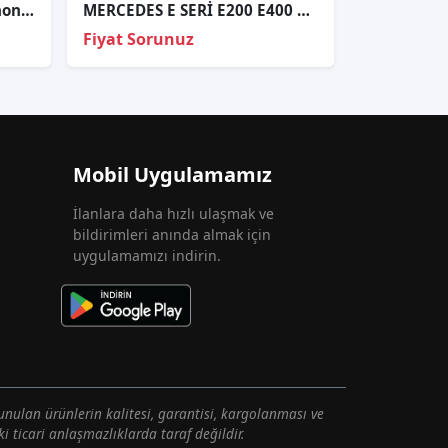
E211 FARSağ Ön Far Bi-Xenon E Serisi A2118204861
MERCEDES E SERİ E200 E400 4 MATİC FAR BEYNİ A2059009534
Fiyat Sorunuz
Mobil Uygulamamız
İlanlara daha hızlı ulaşmak ve
bildirimleri anında almak için
uygulamamızı indirin.
unulan ürünlerin kalitesi, garantisi, kargolanması ve
i ticari anlaşmazlıklarda taraf değildir.