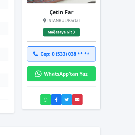
Çetin Far
İSTANBUL/Kartal
Mağazaya Git
Cep: 0 (533) 038 ** **
WhatsApp'tan Yaz