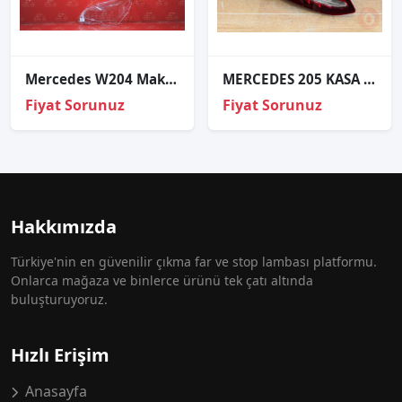
Mercedes W204 Makyajli Sol Far Cami
MERCEDES 205 KASA C180 C200 SOL STOP
Fiyat Sorunuz
Fiyat Sorunuz
Hakkımızda
Türkiye'nin en güvenilir çıkma far ve stop lambası platformu.
Onlarca mağaza ve binlerce ürünü tek çatı altında
buluşturuyoruz.
Hızlı Erişim
Anasayfa