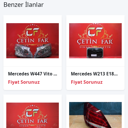
Benzer İlanlar
Mercedes W447 Vi̇to Halojen Sağ Sol Far Sıfır 2014-2017
Mercedes W213 E180 Sağ Far Beyi̇ni̇ Sıfır Kodlu
Fiyat Sorunuz
Fiyat Sorunuz