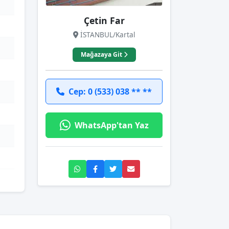
Çetin Far
İSTANBUL/Kartal
Mağazaya Git
Cep: 0 (533) 038 ** **
WhatsApp'tan Yaz