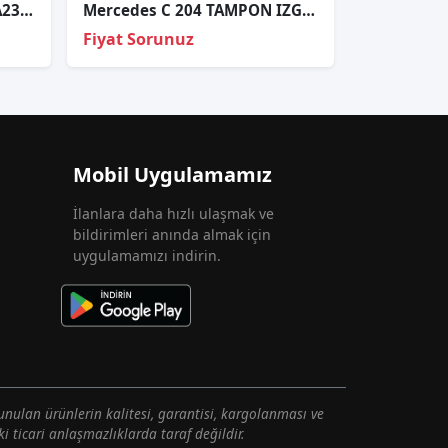
Mercedes E-Serisi Cabrio A238 2017-2020 Led Far Beyni A2139005304
Mercedes C 204 TAMPON IZGARASI GÜNDÜZ LEDİ SAĞ A2048857223
Fiyat Sorunuz
Mobil Uygulamamız
İlanlara daha hızlı ulaşmak ve
bildirimleri anında almak için
uygulamamızı indirin.
unulan ürünlerin kalitesi, garantisi, kargolanması ve
i ticari anlaşmazlıklarda taraf değildir.