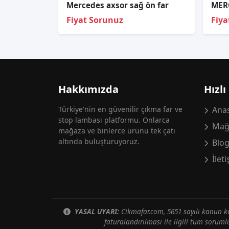
Mercedes axsor sağ ön far
Fiyat Sorunuz
Fiya
Hakkımızda
Hızlı
Türkiye'nin en güvenilir çıkma far ve
Anas
stop lambası platformu. Onlarca
Mağ
mağaza ve binlerce ürünü tek çatı
altında buluşturuyoruz.
Blo
İlet
YASAL UYARI:
Cikmafar.com, 5651 sayılı kanun
faturalandırılması ile ilgili tüm soruml