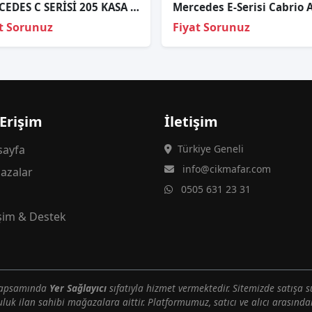
MERCEDES C SERİSİ 205 KASA FAR BEYNİ A2228700789
t Sorunuz
Fiyat Sorunuz
 Erişim
İletişim
ayfa
Türkiye Geneli
info@cikmafar.com
azalar
0505 631 23 31
g
işim & Destek
 kapsamında
Yer Sağlayıcı
sıfatıyla hizmet vermektedir. Sitemizde satışa s
uluk ilan sahibi mağazalara aittir. Platformumuz, satıcı ve alıcı arasındak