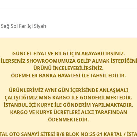
ğ Sol Far Içi Siyah
GÜNCEL FİYAT VE BİLGİ İÇİN ARAYABİLİRSİNİZ.
İLERSENİZ SHOWROOMUMUZA GELİP ALMAK İSTEDİĞİN
ÜRÜNÜ İNCELEYEBİLİRSİNİZ.
ÖDEMELER BANKA HAVALESİ İLE TAHSİL EDİLİR.
ÜRÜNLERİMİZ AYNI GÜN İÇERİSİNDE ANLAŞMALI
ÇALIŞTIĞIMIZ
MNG KARGO
İLE GÖNDERİLMEKTEDİR.
İSTANBUL İÇİ
KURYE
İLE GÖNDERİM YAPILMAKTADIR.
KARGO
VE
KURYE
ÜCRETLERİ ALICI TARAFINDAN
ÖDENMEKTEDİR.
TAL OTO SANAYİ SİTESİ B/8 BLOK NO:25-21 KARTAL / İS