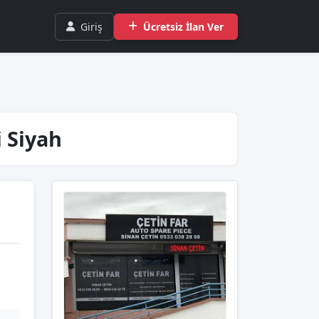
Giriş
Ücretsiz İlan Ver
 Siyah