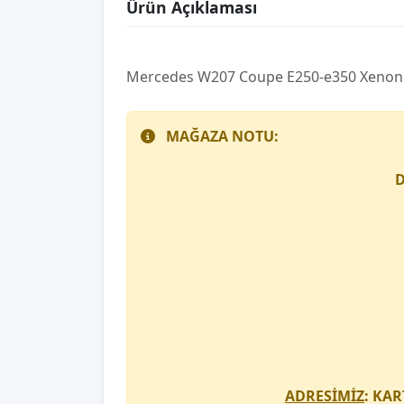
Ürün Açıklaması
Mercedes W207 Coupe E250-e350 Xenon Sa
MAĞAZA NOTU:
D
ADRESİMİZ
: KAR