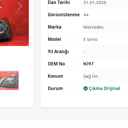
İlan Tarihi
31.01.2026
Görüntülenme
44
Marka
Mercedes
Model
E Serisi
Yıl Aralığı
-
OEM No
W207
Konum
Sağ Ön
Durum
Çıkma Orijinal