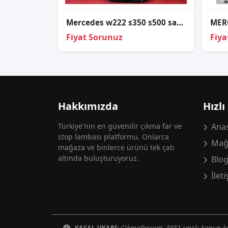
Mercedes w222 s350 s500 sağ far hatasiz sökme a2228201159
Fiyat Sorunuz
Fiya
Hakkımızda
Hızlı
Türkiye'nin en güvenilir çıkma far ve
Anas
stop lambası platformu. Onlarca
Mağ
mağaza ve binlerce ürünü tek çatı
altında buluşturuyoruz.
Blo
İlet
YASAL UYARI:
Cikmafar.com, 5651 sayılı kanun