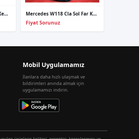
Mercedes A204 W204 Glk Xenon Beyni Sıfır
Mercedes W118 Cla Sol Far Kasasi
Fiyat Sorunuz
Mobil Uygulamamız
İlanlara daha hızlı ulaşmak ve
bildirimleri anında almak için
uygulamamızı indirin.
unulan ürünlerin kalitesi, garantisi, kargolanması ve