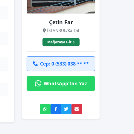
Çetin Far
İSTANBUL/Kartal
Mağazaya Git
Cep: 0 (533) 038 ** **
WhatsApp'tan Yaz