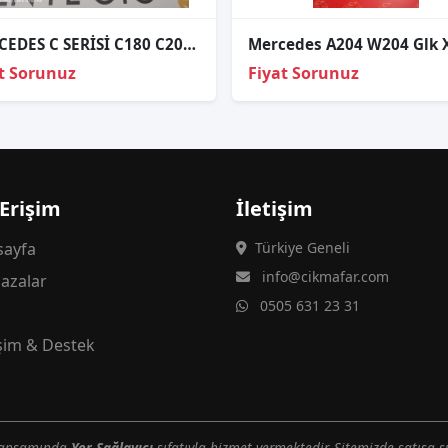
MERCEDES C SERİSİ C180 C200 W206 SAĞ FAR CAMI SIFIR
t Sorunuz
Fiyat Sorunuz
 Erişim
İletişim
ayfa
Türkiye Geneli
info@cikmafar.com
azalar
0505 631 23 31
g
işim & Destek
 kapsamında
Yer Sağlayıcı
sıfatıyla hizmet vermektedir. Sitemizde satışa s