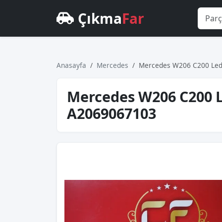
Çıkma
Far
Anasayfa
Mercedes
Mercedes W206 C200 Led 
Mercedes W206 C200 L
A2069067103