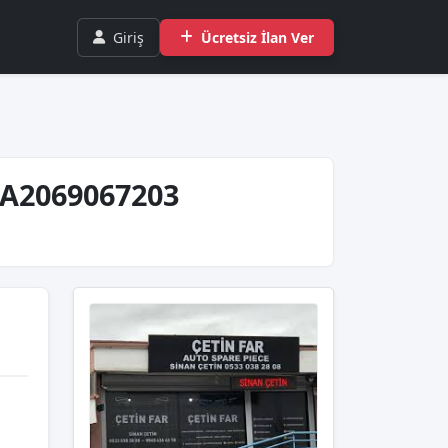
Giriş
Ücretsiz İlan Ver
 A2069067203