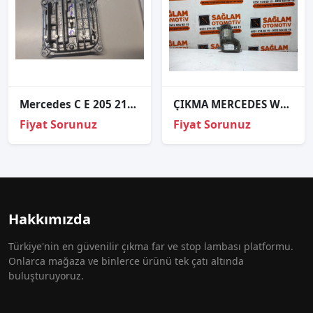
Mercedes C E 205 212 222 BEYİN FAR A2228700789
ÇIKMA MERCEDES W639 VİTO-VİANO FAR KAPAĞI OEM; 246701-00
Fiyat Sorunuz
Fiyat Sorunuz
Hakkımızda
Türkiye'nin en güvenilir çıkma far ve stop lambası platformu.
Onlarca mağaza ve binlerce ürünü tek çatı altında
buluşturuyoruz.