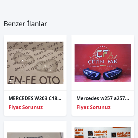
Benzer İlanlar
MERCEDES W203 C180 C200 SOL FAR CAMI SIFIR 2004 2005 2006
Mercedes w257 a257 cls multi̇beam led sağ sol far orj çıkma 2020-2025
Fiyat Sorunuz
Fiyat Sorunuz