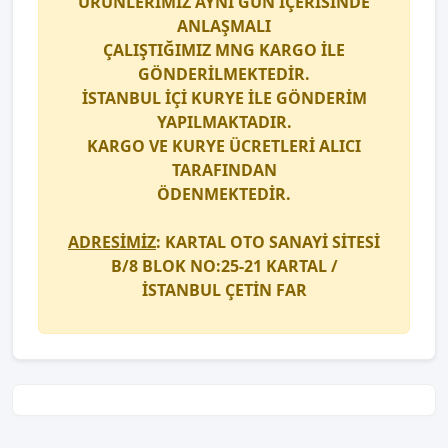
ÜRÜNLERİMİZ AYNI GÜN İÇERİSİNDE
ANLAŞMALI
ÇALIŞTIĞIMIZ
MNG KARGO
İLE
GÖNDERİLMEKTEDİR.
İSTANBUL İÇİ
KURYE
İLE GÖNDERİM
YAPILMAKTADIR.
KARGO
VE
KURYE
ÜCRETLERİ ALICI
TARAFINDAN
ÖDENMEKTEDİR.
ADRESİMİZ
: KARTAL OTO SANAYİ SİTESİ
B/8 BLOK NO:25-21 KARTAL /
İSTANBUL
ÇETİN FAR