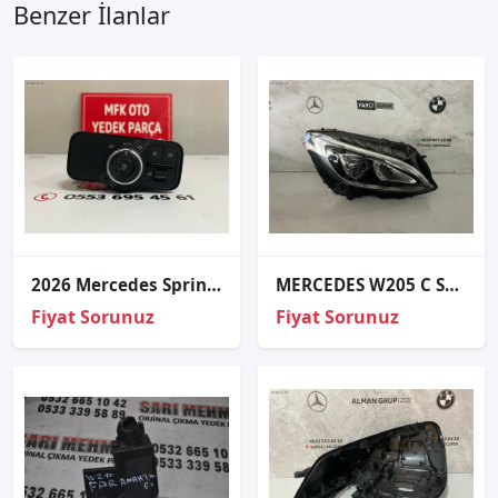
Benzer İlanlar
2026 Mercedes Sprinter Far Anahtarı A9079059304
MERCEDES W205 C SERİSİ SAĞ FAR ORJİNAL
Fiyat Sorunuz
Fiyat Sorunuz