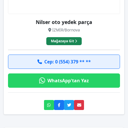
Nilser oto yedek parça
İZMİR/Bornova
Mağazaya Git
Cep: 0 (554) 379 ** **
WhatsApp'tan Yaz