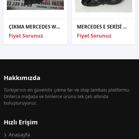
ÇIKMA MERCEDES W210 FAR ANAHTARI
MERCEDES E SERİSİ W212 MAKYAJLI SOL FAR KASASI
Fiyat Sorunuz
Fiyat Sorunuz
Hakkımızda
Türkiye'nin en güvenilir çıkma far ve stop lambası platformu.
Onlarca mağaza ve binlerce ürünü tek çatı altında
buluşturuyoruz.
Hızlı Erişim
Anasayfa