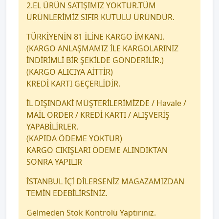
2.EL ÜRÜN SATIŞIMIZ YOKTUR.TÜM
ÜRÜNLERİMİZ SIFIR KUTULU ÜRÜNDÜR.
TÜRKİYENİN 81 İLİNE KARGO İMKANI.
(KARGO ANLAŞMAMIZ İLE KARGOLARINIZ
İNDİRİMLİ BİR ŞEKİLDE GÖNDERİLİR.)
(KARGO ALICIYA AİTTİR)
KREDİ KARTI GEÇERLİDİR.
İL DIŞINDAKİ MÜŞTERİLERİMİZDE / Havale /
MAİL ORDER / KREDİ KARTI / ALIŞVERİŞ
YAPABİLİRLER.
(KAPIDA ÖDEME YOKTUR)
KARGO CIKIŞLARI ÖDEME ALINDIKTAN
SONRA YAPILIR
İSTANBUL İÇİ DİLERSENİZ MAGAZAMIZDAN
TEMİN EDEBİLİRSİNİZ.
Gelmeden Stok Kontrolü Yaptırınız.