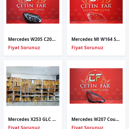
Mercedes W205 C200 çift Mercek Sağ Far
Mercedes Ml W164 Sağ Far Cami 2005-2008
Fiyat Sorunuz
Fiyat Sorunuz
Mercedes X253 GLC Led Far Modülü Sağ – A2539068200
Mercedes W207 Coupe Makyajli Sağ Far Cami
Fiyat Sorunuz
Fiyat Sorunuz