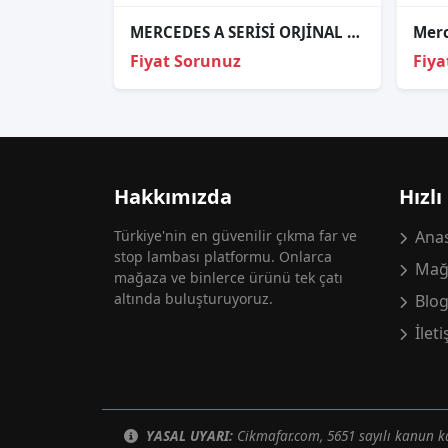
MERCEDES A SERİSİ ORJİNAL ÇIKMA SOL FAR
Fiyat Sorunuz
Fiya
Hakkımızda
Hızlı
Türkiye'nin en güvenilir çıkma far ve
Anas
stop lambası platformu. Onlarca
Mağ
mağaza ve binlerce ürünü tek çatı
altında buluşturuyoruz.
Blo
İlet
YASAL UYARI:
Cikmafar.com, 5651 sayılı kanun