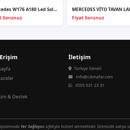
Mercedes W176 A180 Led Sol Stop Sıfır Ulo
t Sorunuz
Fiyat Sorunuz
 Erişim
İletişim
ayfa
Türkiye Geneli
info@cikmafar.com
azalar
0505 631 23 31
g
işim & Destek
 kapsamında
Yer Sağlayıcı
sıfatıyla hizmet vermektedir. Sitemizde satışa s