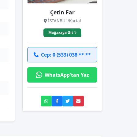
Çetin Far
İSTANBUL/Kartal
Mağazaya Git
Cep: 0 (533) 038 ** **
WhatsApp'tan Yaz