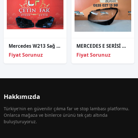
Mercedes W213 Sağ Sol Far Kasasi 2016-2018
MERCEDES E SERİSİ W213 SOL FAR CAMI SIFIR 17-20 LOGOLU
Fiyat Sorunuz
Fiyat Sorunuz
Hakkımızda
Türkiye'nin en güvenilir çıkma far ve stop lambası platformu.
Onlarca mağaza ve binlerce ürünü tek çatı altında
buluşturuyoruz.