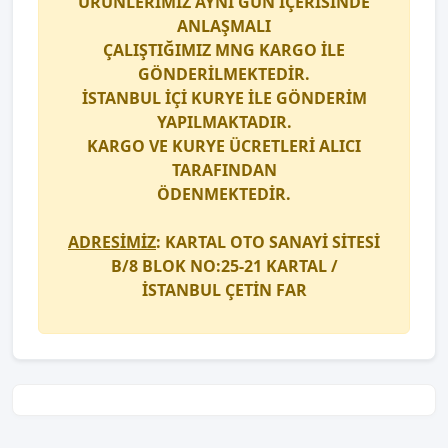
ÜRÜNLERİMİZ AYNI GÜN İÇERİSİNDE
ANLAŞMALI
ÇALIŞTIĞIMIZ
MNG KARGO
İLE
GÖNDERİLMEKTEDİR.
İSTANBUL İÇİ
KURYE
İLE GÖNDERİM
YAPILMAKTADIR.
KARGO
VE
KURYE
ÜCRETLERİ ALICI
TARAFINDAN
ÖDENMEKTEDİR.
ADRESİMİZ
: KARTAL OTO SANAYİ SİTESİ
B/8 BLOK NO:25-21 KARTAL /
İSTANBUL
ÇETİN FAR