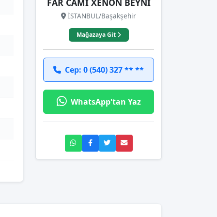
FAR CAMI XENON BEYNİ
İSTANBUL/Başakşehir
Mağazaya Git
Cep: 0 (540) 327 ** **
WhatsApp'tan Yaz