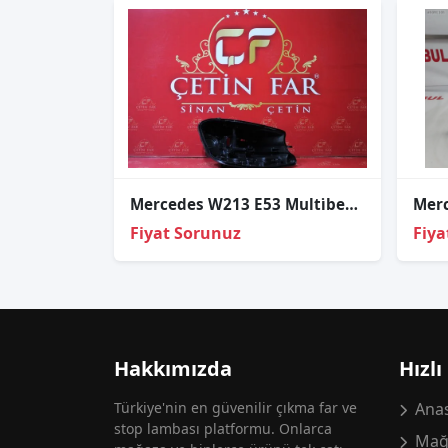
Mercedes W213 E53 Multi̇beam Led Sağ Far Kasasi
Fiyat Sorunuz
Fiya
Hakkımızda
Hızlı
Türkiye'nin en güvenilir çıkma far ve
Anas
stop lambası platformu. Onlarca
Mağ