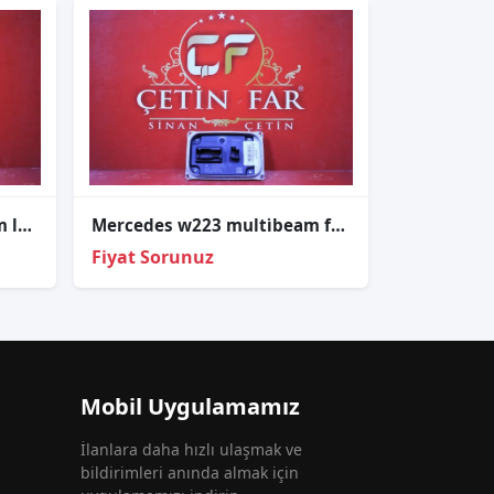
Mercedes w223 multi̇beam led beyni̇ sökme orj a2239008527
Mercedes w223 multi̇beam far beyni̇ sökme orj a2239028527
Fiyat Sorunuz
Mobil Uygulamamız
İlanlara daha hızlı ulaşmak ve
bildirimleri anında almak için