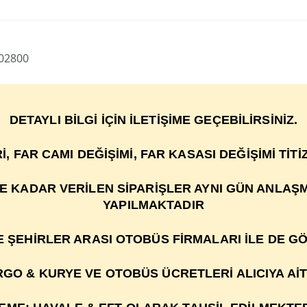
02800
DETAYLI BİLGİ İÇİN İLETİŞİME GEÇEBİLİRSİNİZ.
R
İ
, FAR CAMI DE
ĞİŞİ
M
İ
, FAR KASASI DEĞİŞİMİ TİT
YE KADAR VERİLEN SİPARİŞLER AYNI GÜN ANLAŞ
YAPILMAKTADIR
VE ŞEHİRLER ARASI OTOBÜS FİRMALARI İLE DE G
GO & KURYE VE OTOBÜS ÜCRETLERİ ALICIYA AİT