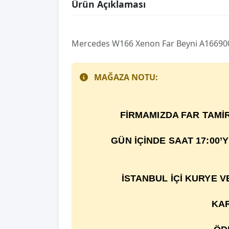
Ürün Açıklaması
Mercedes W166 Xenon Far Beyni A16690
MAĞAZA NOTU:
F
İ
RMAMIZDA FAR TAM
İ
GÜN İÇİNDE SAAT 17:00’
İSTANBUL İÇİ KURYE 
KAR