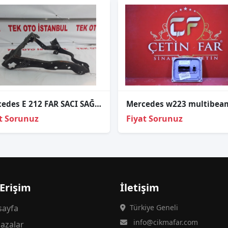
Mercedes E 212 FAR SACI SAĞ A212620029
t Sorunuz
Fiyat Sorunuz
 Erişim
İletişim
ayfa
Türkiye Geneli
info@cikmafar.com
azalar