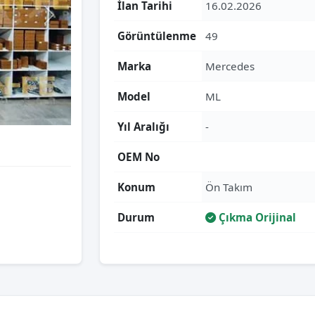
İlan Tarihi
16.02.2026
Görüntülenme
49
Marka
Mercedes
Model
ML
Yıl Aralığı
-
OEM No
Konum
Ön Takım
Durum
Çıkma Orijinal