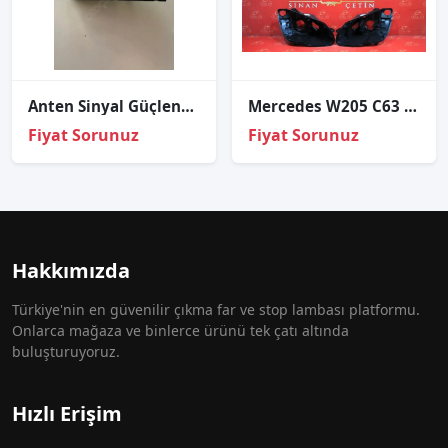
Anten Sinyal Güçlendirici Mercedes-Benz E Serisi W213 A2139056600
Mercedes W205 C63 Ful Led Sağ Sol Far Kasasi 2020-2021
Fiyat Sorunuz
Fiyat Sorunuz
Hakkımızda
Türkiye'nin en güvenilir çıkma far ve stop lambası platformu.
Onlarca mağaza ve binlerce ürünü tek çatı altında
buluşturuyoruz.
Hızlı Erişim