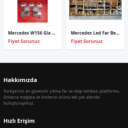
Mercedes W156 Gla Xenon Beyni Sıfır
Mercedes Led Far Beyni – A2239007935
Fiyat Sorunuz
Fiyat Sorunuz
Hakkımızda
Türkiye'nin en güvenilir çıkma far ve stop lambası platformu.
Onlarca mağaza ve binlerce ürünü tek çatı altında
buluşturuyoruz.
Hızlı Erişim